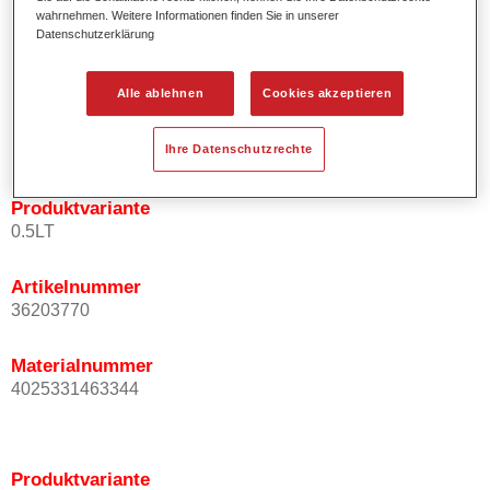
wahrnehmen. Weitere Informationen finden Sie in unserer
Effektausrichtung.
Datenschutzerklärung
Fördert kurze Prozesszeiten.
Ermöglicht einfaches und sicheres Einlackieren.
Kann variabel eingesetzt werden, z.B. für Innenraum-,
Alle ablehnen
Cookies akzeptieren
Mehrschicht- und Mehrfarbenlackierungen.
Ist sehr ergiebig.
Ihre Datenschutzrechte
Produktvariante
0.5LT
Artikelnummer
36203770
Materialnummer
4025331463344
Produktvariante