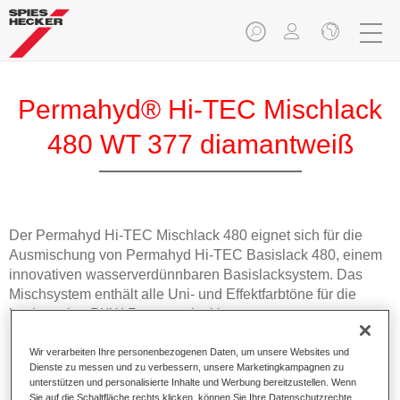
Permahyd® Hi-TEC Mischlack
480 WT 377 diamantweiß
Der Permahyd Hi-TEC Mischlack 480 eignet sich für die
Ausmischung von Permahyd Hi-TEC Basislack 480, einem
innovativen wasserverdünnbaren Basislacksystem. Das
Mischsystem enthält alle Uni- und Effektfarbtöne für die
hochwertige PKW-Reparaturlackierung.
Wir verarbeiten Ihre personenbezogenen Daten, um unsere Websites und
Produktmerkmale
Dienste zu messen und zu verbessern, unsere Marketingkampagnen zu
Einfach und schnell zu verarbeiten.
unterstützen und personalisierte Inhalte und Werbung bereitzustellen. Wenn
Bietet eine hohe Farbtongenauigkeit und gleichmäßige
Sie auf die Schaltfläche rechts klicken, können Sie Ihre Datenschutzrechte