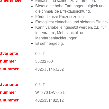
ktmerkmale
Einfach und schnell zu verarbeiten.
Bietet eine hohe Farbtongenauigkeit und
gleichmäßige Effektausrichtung.
Fördert kurze Prozesszeiten.
Ermöglicht einfaches und sicheres Einlack
Kann variabel eingesetzt werden, z.B. für
Innenraum-, Mehrschicht- und
Mehrfarbenlackierungen.
Ist sehr ergiebig.
tvariante
0.5LT
elnummer
36203700
ialnummer
4025331463252
tvariante
0.5LT
elnummer
WT370 DW 0.5 LT
ialnummer
4025331482512