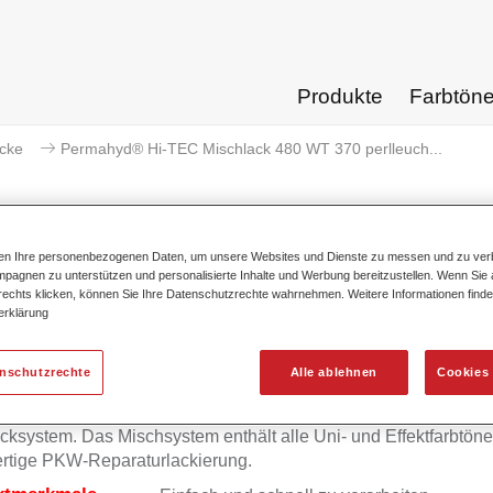
Produkte
Farbtön
acke
Permahyd® Hi-TEC Mischlack 480 WT 370 perlleuch...
ten Ihre personenbezogenen Daten, um unsere Websites und Dienste zu messen und zu ver
pagnen zu unterstützen und personalisierte Inhalte und Werbung bereitzustellen. Wenn Sie a
Permahyd® Hi-TEC Mischlack 480
 rechts klicken, können Sie Ihre Datenschutzrechte wahrnehmen. Weitere Informationen finde
erklärung
enschutzrechte
Alle ablehnen
Cookies 
mahyd Hi-TEC Mischlack 480 eignet sich für die Ausmischung
yd Hi-TEC Basislack 480, einem innovativen wasserverdünnb
cksystem. Das Mischsystem enthält alle Uni- und Effektfarbtöne 
rtige PKW-Reparaturlackierung.