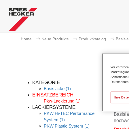
Home
Neue Produkte
Produktkatalog
Basisl
Wir verarbei
Marketingkam
Schaltfläche
KATEGORIE
Datenschutz
Basislacke
(1)
EINSATZBEREICH
Ihre Dat
Pkw-Lackierung
(1)
Der Per
LACKIERSYSTEME
Permah
PKW Hi-TEC Performance
Basisla
System
(1)
hochwe
PKW Plastic System
(1)