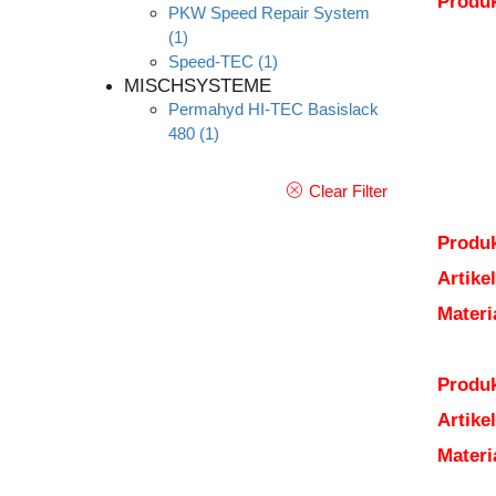
Produ
PKW Speed Repair System
(1)
Speed-TEC
(1)
MISCHSYSTEME
Permahyd HI-TEC Basislack
480
(1)
Clear Filter
Produk
Artik
Mater
Produk
Artik
Mater