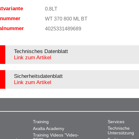
tvariante
0.8LT
elnummer
WT 370 800 ML BT
ialnummer
4025331489689
Technisches Datenblatt
Link zum Artikel
Sicherheitsdatenblatt
Link zum Artikel
Training
Services
Technische
Axalta Academy
Untersützung
Training Videos "Video-