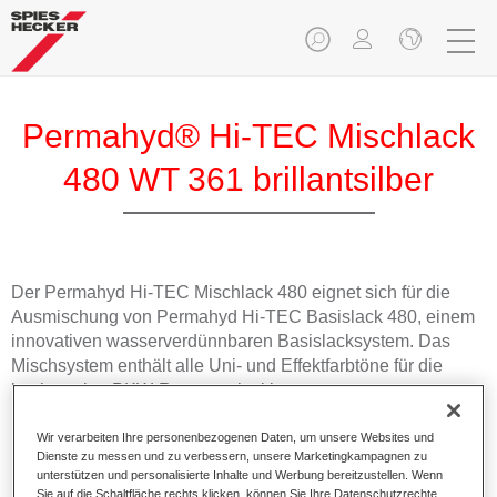
Permahyd® Hi-TEC Mischlack
480 WT 361 brillantsilber
Der Permahyd Hi-TEC Mischlack 480 eignet sich für die
Ausmischung von Permahyd Hi-TEC Basislack 480, einem
innovativen wasserverdünnbaren Basislacksystem. Das
Mischsystem enthält alle Uni- und Effektfarbtöne für die
hochwertige PKW-Reparaturlackierung.
Wir verarbeiten Ihre personenbezogenen Daten, um unsere Websites und
Produktmerkmale
Dienste zu messen und zu verbessern, unsere Marketingkampagnen zu
Einfach und schnell zu verarbeiten.
unterstützen und personalisierte Inhalte und Werbung bereitzustellen. Wenn
Bietet eine hohe Farbtongenauigkeit und gleichmäßige
Sie auf die Schaltfläche rechts klicken, können Sie Ihre Datenschutzrechte