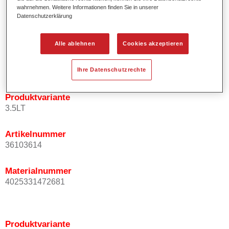
wahrnehmen. Weitere Informationen finden Sie in unserer
Effektausrichtung.
Datenschutzerklärung
Fördert kurze Prozesszeiten.
Ermöglicht einfaches und sicheres Einlackieren.
Kann variabel eingesetzt werden, z.B. für Innenraum-,
Alle ablehnen
Cookies akzeptieren
Mehrschicht- und Mehrfarbenlackierungen.
Ist sehr ergiebig.
Ihre Datenschutzrechte
Produktvariante
3.5LT
Artikelnummer
36103614
Materialnummer
4025331472681
Produktvariante