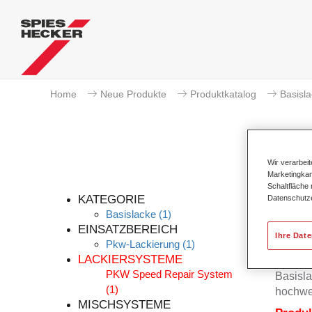
Home
Neue Produkte
Produktkatalog
Basisl
Wir verarbei
Marketingkam
Schaltfläche
KATEGORIE
Datenschutz
Basislacke
(1)
EINSATZBEREICH
Ihre Dat
Pkw-Lackierung
(1)
Der Per
LACKIERSYSTEME
Permah
PKW Speed Repair System
Basisla
(1)
hochwe
MISCHSYSTEME