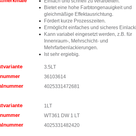
ktmerkmale
Einfach und schnell zu verarbeiten.
Bietet eine hohe Farbtongenauigkeit und
gleichmäßige Effektausrichtung.
Fördert kurze Prozesszeiten.
Ermöglicht einfaches und sicheres Einlack
Kann variabel eingesetzt werden, z.B. für
Innenraum-, Mehrschicht- und
Mehrfarbenlackierungen.
Ist sehr ergiebig.
tvariante
3.5LT
elnummer
36103614
ialnummer
4025331472681
tvariante
1LT
elnummer
WT361 DW 1 LT
ialnummer
4025331482420