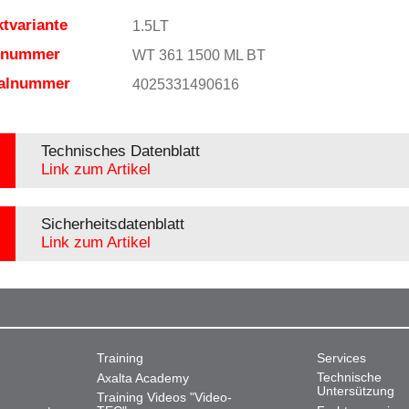
tvariante
1.5LT
elnummer
WT 361 1500 ML BT
ialnummer
4025331490616
Technisches Datenblatt
Link zum Artikel
Sicherheitsdatenblatt
Link zum Artikel
Training
Services
Technische
Axalta Academy
Untersützung
Training Videos "Video-