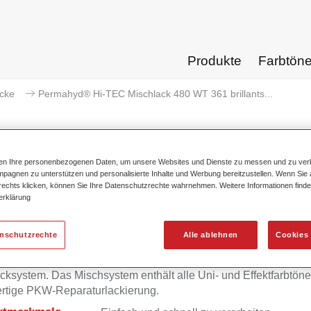
Produkte
Farbtön
acke
Permahyd® Hi-TEC Mischlack 480 WT 361 brillants...
ten Ihre personenbezogenen Daten, um unsere Websites und Dienste zu messen und zu ver
pagnen zu unterstützen und personalisierte Inhalte und Werbung bereitzustellen. Wenn Sie a
Permahyd® Hi-TEC Mischlack 480
 rechts klicken, können Sie Ihre Datenschutzrechte wahrnehmen. Weitere Informationen finde
erklärung
enschutzrechte
Alle ablehnen
Cookies 
mahyd Hi-TEC Mischlack 480 eignet sich für die Ausmischung
yd Hi-TEC Basislack 480, einem innovativen wasserverdünnb
cksystem. Das Mischsystem enthält alle Uni- und Effektfarbtöne 
rtige PKW-Reparaturlackierung.