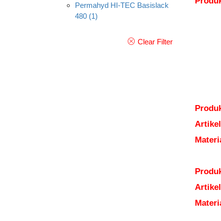
Produ
Permahyd HI-TEC Basislack
480
(1)
Clear Filter
Produk
Artik
Mater
Produk
Artik
Mater