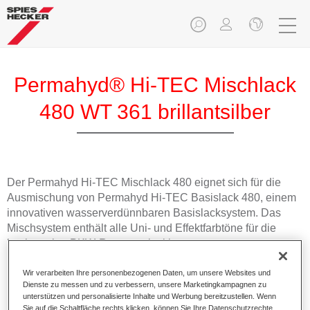
Permahyd® Hi-TEC Mischlack
480 WT 361 brillantsilber
Der Permahyd Hi-TEC Mischlack 480 eignet sich für die
Ausmischung von Permahyd Hi-TEC Basislack 480, einem
innovativen wasserverdünnbaren Basislacksystem. Das
Mischsystem enthält alle Uni- und Effektfarbtöne für die
hochwertige PKW-Reparaturlackierung.
Wir verarbeiten Ihre personenbezogenen Daten, um unsere Websites und
Produktmerkmale
Dienste zu messen und zu verbessern, unsere Marketingkampagnen zu
Einfach und schnell zu verarbeiten.
unterstützen und personalisierte Inhalte und Werbung bereitzustellen. Wenn
Bietet eine hohe Farbtongenauigkeit und gleichmäßige
Sie auf die Schaltfläche rechts klicken, können Sie Ihre Datenschutzrechte