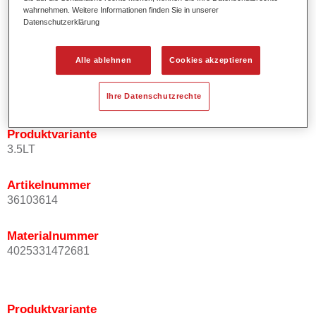
wahrnehmen. Weitere Informationen finden Sie in unserer
Effektausrichtung.
Datenschutzerklärung
Fördert kurze Prozesszeiten.
Ermöglicht einfaches und sicheres Einlackieren.
Kann variabel eingesetzt werden, z.B. für Innenraum-,
Alle ablehnen
Cookies akzeptieren
Mehrschicht- und Mehrfarbenlackierungen.
Ist sehr ergiebig.
Ihre Datenschutzrechte
Produktvariante
3.5LT
Artikelnummer
36103614
Materialnummer
4025331472681
Produktvariante