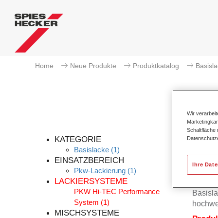
Home
Neue Produkte
Produktkatalog
Basisl
Wir verarbei
Marketingkam
Schaltfläche
KATEGORIE
Datenschutz
Basislacke
(1)
EINSATZBEREICH
Ihre Dat
Pkw-Lackierung
(1)
Der Per
LACKIERSYSTEME
Permah
PKW Hi-TEC Performance
Basisla
System
(1)
hochwe
MISCHSYSTEME