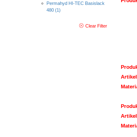
Produ
Permahyd HI-TEC Basislack
480
(1)
Clear Filter
Produk
Artik
Mater
Produk
Artik
Mater