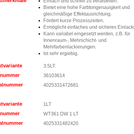
ktmerkmale
Einfach und schnell zu verarbeiten.
Bietet eine hohe Farbtongenauigkeit und
gleichmäßige Effektausrichtung.
Fördert kurze Prozesszeiten.
Ermöglicht einfaches und sicheres Einlack
Kann variabel eingesetzt werden, z.B. für
Innenraum-, Mehrschicht- und
Mehrfarbenlackierungen.
Ist sehr ergiebig.
tvariante
3.5LT
elnummer
36103614
ialnummer
4025331472681
tvariante
1LT
elnummer
WT361 DW 1 LT
ialnummer
4025331482420