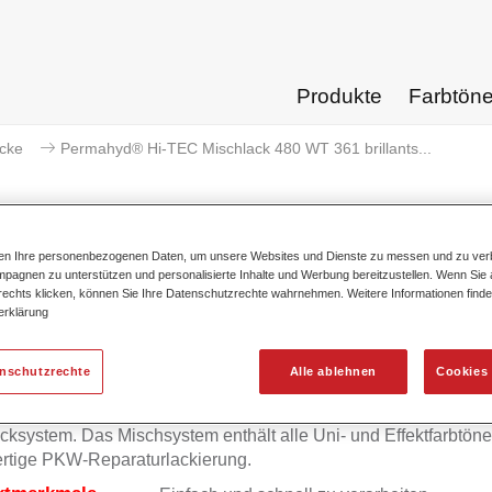
Produkte
Farbtön
acke
Permahyd® Hi-TEC Mischlack 480 WT 361 brillants...
ten Ihre personenbezogenen Daten, um unsere Websites und Dienste zu messen und zu ver
pagnen zu unterstützen und personalisierte Inhalte und Werbung bereitzustellen. Wenn Sie a
Permahyd® Hi-TEC Mischlack 480
 rechts klicken, können Sie Ihre Datenschutzrechte wahrnehmen. Weitere Informationen finde
erklärung
enschutzrechte
Alle ablehnen
Cookies 
mahyd Hi-TEC Mischlack 480 eignet sich für die Ausmischung
yd Hi-TEC Basislack 480, einem innovativen wasserverdünnb
cksystem. Das Mischsystem enthält alle Uni- und Effektfarbtöne 
rtige PKW-Reparaturlackierung.