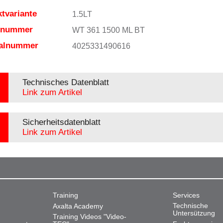
tvariante
1.5LT
elnummer
WT 361 1500 ML BT
ialnummer
4025331490616
Technisches Datenblatt
Link zum Artikel
Sicherheitsdatenblatt
Link zum Artikel
Training
Services
Technische
Axalta Academy
Untersützung
Training Videos "Video-