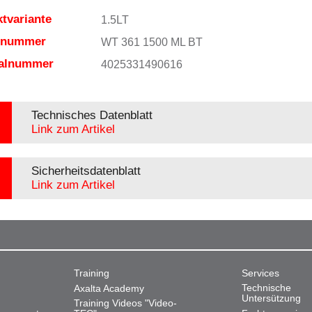
tvariante
1.5LT
elnummer
WT 361 1500 ML BT
ialnummer
4025331490616
Technisches Datenblatt
Link zum Artikel
Sicherheitsdatenblatt
Link zum Artikel
Training
Services
Technische
Axalta Academy
Untersützung
Training Videos "Video-