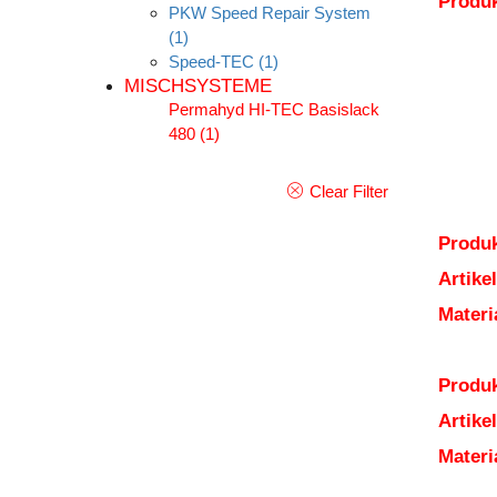
Produ
PKW Speed Repair System
(1)
Speed-TEC
(1)
MISCHSYSTEME
Permahyd HI-TEC Basislack
480
(1)
Clear Filter
Produk
Artik
Mater
Produk
Artik
Mater