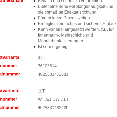
ktmerkmale
Einfach und schnell zu verarbeiten.
Bietet eine hohe Farbtongenauigkeit und
gleichmäßige Effektausrichtung.
Fördert kurze Prozesszeiten.
Ermöglicht einfaches und sicheres Einlack
Kann variabel eingesetzt werden, z.B. für
Innenraum-, Mehrschicht- und
Mehrfarbenlackierungen.
Ist sehr ergiebig.
tvariante
3.5LT
elnummer
36103614
ialnummer
4025331472681
tvariante
1LT
elnummer
WT361 DW 1 LT
ialnummer
4025331482420