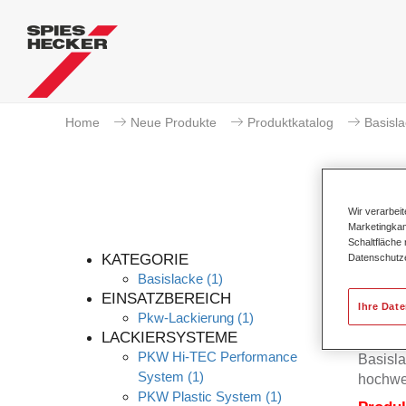
Home
Neue Produkte
Produktkatalog
Basisl
Wir verarbei
Marketingkam
Schaltfläche
KATEGORIE
Datenschutz
Basislacke
(1)
EINSATZBEREICH
Ihre Dat
Pkw-Lackierung
(1)
Der Per
LACKIERSYSTEME
Permah
PKW Hi-TEC Performance
Basisla
System
(1)
hochwe
PKW Plastic System
(1)