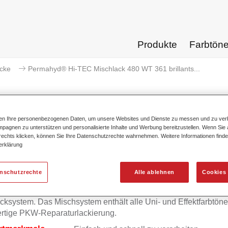
Produkte
Farbtön
acke
Permahyd® Hi-TEC Mischlack 480 WT 361 brillants...
ten Ihre personenbezogenen Daten, um unsere Websites und Dienste zu messen und zu ver
pagnen zu unterstützen und personalisierte Inhalte und Werbung bereitzustellen. Wenn Sie a
Permahyd® Hi-TEC Mischlack 480
 rechts klicken, können Sie Ihre Datenschutzrechte wahrnehmen. Weitere Informationen finde
erklärung
enschutzrechte
Alle ablehnen
Cookies 
mahyd Hi-TEC Mischlack 480 eignet sich für die Ausmischung
yd Hi-TEC Basislack 480, einem innovativen wasserverdünnb
cksystem. Das Mischsystem enthält alle Uni- und Effektfarbtöne 
rtige PKW-Reparaturlackierung.