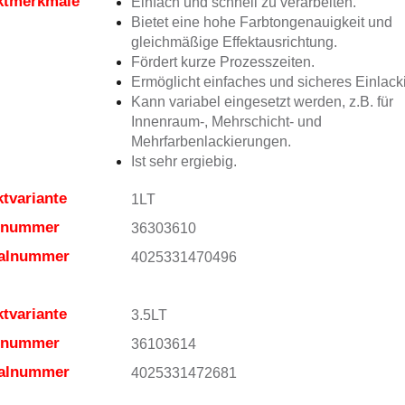
ktmerkmale
Einfach und schnell zu verarbeiten.
Bietet eine hohe Farbtongenauigkeit und
gleichmäßige Effektausrichtung.
Fördert kurze Prozesszeiten.
Ermöglicht einfaches und sicheres Einlack
Kann variabel eingesetzt werden, z.B. für
Innenraum-, Mehrschicht- und
Mehrfarbenlackierungen.
Ist sehr ergiebig.
tvariante
1LT
elnummer
36303610
ialnummer
4025331470496
tvariante
3.5LT
elnummer
36103614
ialnummer
4025331472681