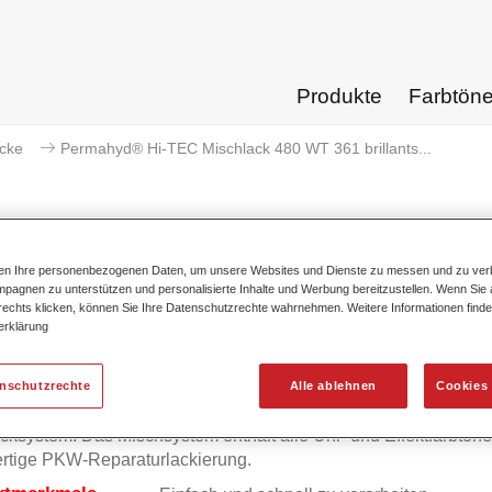
Produkte
Farbtön
acke
Permahyd® Hi-TEC Mischlack 480 WT 361 brillants...
ten Ihre personenbezogenen Daten, um unsere Websites und Dienste zu messen und zu ver
Permahyd® Hi-TEC Mischlack 480
pagnen zu unterstützen und personalisierte Inhalte und Werbung bereitzustellen. Wenn Sie a
 rechts klicken, können Sie Ihre Datenschutzrechte wahrnehmen. Weitere Informationen finde
erklärung
mahyd Hi-TEC Mischlack 480 eignet sich für die Ausmischung
enschutzrechte
Alle ablehnen
Cookies 
yd Hi-TEC Basislack 480, einem innovativen wasserverdünnb
cksystem. Das Mischsystem enthält alle Uni- und Effektfarbtöne 
rtige PKW-Reparaturlackierung.