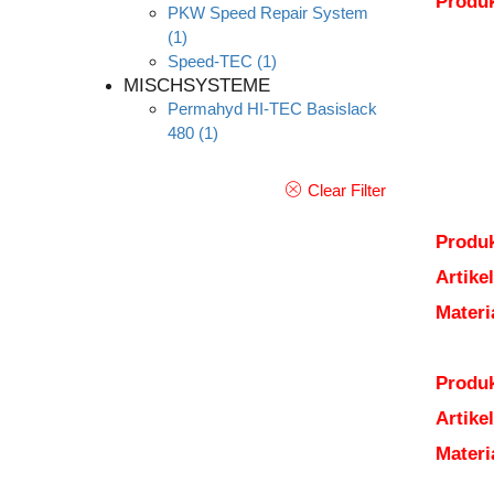
Produ
PKW Speed Repair System
(1)
Speed-TEC
(1)
MISCHSYSTEME
Permahyd HI-TEC Basislack
480
(1)
Clear Filter
Produk
Artik
Mater
Produk
Artik
Mater