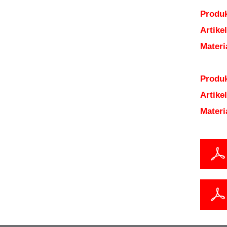
Produk
Artik
Mater
Produk
Artik
Mater