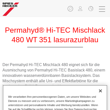
Permahyd® Hi-TEC Mischlack
480 WT 351 lasurazurblau
Der Permahyd Hi-TEC Mischlack 480 eignet sich für die
Ausmischung von Permahyd Hi-TEC Basislack 480, einem
innovativen wasserverdünnbaren Basislacksystem. Das
Mischsystem enthält alle Uni- und Effektfarbtöne für die
hochwertige PKW-Reparaturlackierung.
Wir verarbeiten Ihre personenbezogenen Daten, um unsere Websites und
Produktmerkmale
Dienste zu messen und zu verbessern, unsere Marketingkampagnen zu
Einfach und schnell zu verarbeiten.
unterstützen und personalisierte Inhalte und Werbung bereitzustellen. Wenn
Bietet eine hohe Farbtongenauigkeit und gleichmäßige
Sie auf die Schaltfläche rechts klicken, können Sie Ihre Datenschutzrechte