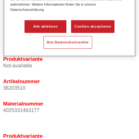
wahrnehmen. Weitere Informationen finden Sie in unserer
Effektausrichtung.
Datenschutzerklärung
Fördert kurze Prozesszeiten.
Ermöglicht einfaches und sicheres Einlackieren.
Kann variabel eingesetzt werden, z.B. für Innenraum-,
Alle ablehnen
Cookies akzeptieren
Mehrschicht- und Mehrfarbenlackierungen.
Ist sehr ergiebig.
Ihre Datenschutzrechte
Produktvariante
Not available
Artikelnummer
36203510
Materialnummer
4025331463177
Produktvariante