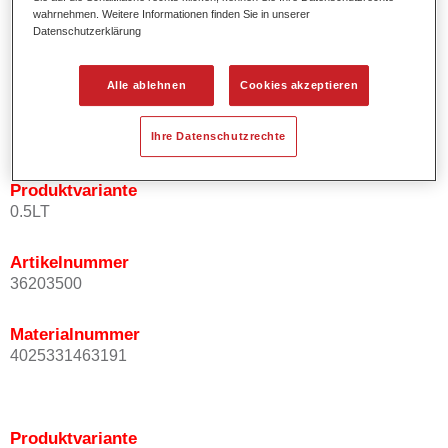
wahrnehmen. Weitere Informationen finden Sie in unserer
Effektausrichtung.
Datenschutzerklärung
Fördert kurze Prozesszeiten.
Ermöglicht einfaches und sicheres Einlackieren.
Kann variabel eingesetzt werden, z.B. für Innenraum-,
Alle ablehnen
Cookies akzeptieren
Mehrschicht- und Mehrfarbenlackierungen.
Ist sehr ergiebig.
Ihre Datenschutzrechte
Produktvariante
0.5LT
Artikelnummer
36203500
Materialnummer
4025331463191
Produktvariante