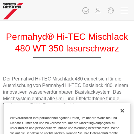
Permahyd® Hi-TEC Mischlack
480 WT 350 lasurschwarz
Der Permahyd Hi-TEC Mischlack 480 eignet sich für die
Ausmischung von Permahyd Hi-TEC Basislack 480, einem
innovativen wasserverdünnbaren Basislacksystem. Das
Mischsystem enthält alle Uni- und Effektfarbtöne für die
hochwertige PKW-Reparaturlackierung.
Wir verarbeiten Ihre personenbezogenen Daten, um unsere Websites und
Produktmerkmale
Dienste zu messen und zu verbessern, unsere Marketingkampagnen zu
Einfach und schnell zu verarbeiten.
unterstützen und personalisierte Inhalte und Werbung bereitzustellen. Wenn
Bietet eine hohe Farbtongenauigkeit und gleichmäßige
Sie auf die Schaltfläche rechts klicken, können Sie Ihre Datenschutzrechte