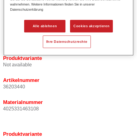
wahrnehmen. Weitere Informationen finden Sie in unserer
Effektausrichtung.
Datenschutzerklärung
Fördert kurze Prozesszeiten.
Ermöglicht einfaches und sicheres Einlackieren.
Kann variabel eingesetzt werden, z.B. für Innenraum-,
Alle ablehnen
Cookies akzeptieren
Mehrschicht- und Mehrfarbenlackierungen.
Ist sehr ergiebig.
Ihre Datenschutzrechte
Produktvariante
Not available
Artikelnummer
36203440
Materialnummer
4025331463108
Produktvariante