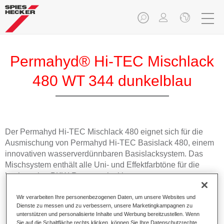
Permahyd® Hi-TEC Mischlack
480 WT 344 dunkelblau
Der Permahyd Hi-TEC Mischlack 480 eignet sich für die
Ausmischung von Permahyd Hi-TEC Basislack 480, einem
innovativen wasserverdünnbaren Basislacksystem. Das
Mischsystem enthält alle Uni- und Effektfarbtöne für die
hochwertige PKW-Reparaturlackierung.
Wir verarbeiten Ihre personenbezogenen Daten, um unsere Websites und
Produktmerkmale
Dienste zu messen und zu verbessern, unsere Marketingkampagnen zu
Einfach und schnell zu verarbeiten.
unterstützen und personalisierte Inhalte und Werbung bereitzustellen. Wenn
Bietet eine hohe Farbtongenauigkeit und gleichmäßige
Sie auf die Schaltfläche rechts klicken, können Sie Ihre Datenschutzrechte