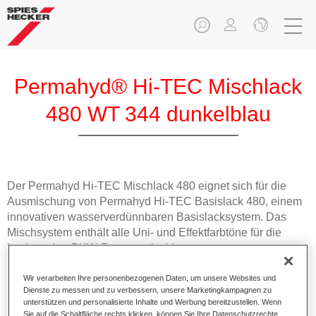
Permahyd® Hi-TEC Mischlack
480 WT 344 dunkelblau
Der Permahyd Hi-TEC Mischlack 480 eignet sich für die
Ausmischung von Permahyd Hi-TEC Basislack 480, einem
innovativen wasserverdünnbaren Basislacksystem. Das
Mischsystem enthält alle Uni- und Effektfarbtöne für die
hochwertige PKW-Reparaturlackierung.
Wir verarbeiten Ihre personenbezogenen Daten, um unsere Websites und
Produktmerkmale
Dienste zu messen und zu verbessern, unsere Marketingkampagnen zu
Einfach und schnell zu verarbeiten.
unterstützen und personalisierte Inhalte und Werbung bereitzustellen. Wenn
Bietet eine hohe Farbtongenauigkeit und gleichmäßige
Sie auf die Schaltfläche rechts klicken, können Sie Ihre Datenschutzrechte