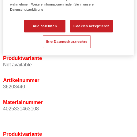
wahrnehmen. Weitere Informationen finden Sie in unserer
Effektausrichtung.
Datenschutzerklärung
Fördert kurze Prozesszeiten.
Ermöglicht einfaches und sicheres Einlackieren.
Kann variabel eingesetzt werden, z.B. für Innenraum-,
Alle ablehnen
Cookies akzeptieren
Mehrschicht- und Mehrfarbenlackierungen.
Ist sehr ergiebig.
Ihre Datenschutzrechte
Produktvariante
Not available
Artikelnummer
36203440
Materialnummer
4025331463108
Produktvariante