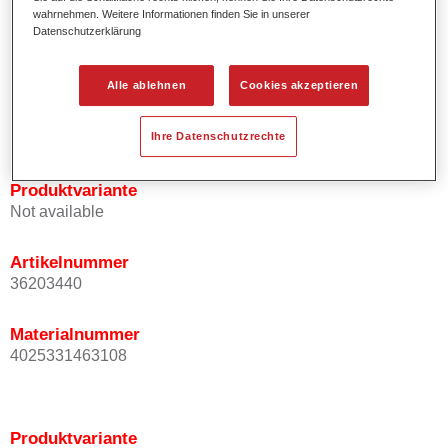
wahrnehmen. Weitere Informationen finden Sie in unserer
Effektausrichtung.
Datenschutzerklärung
Fördert kurze Prozesszeiten.
Ermöglicht einfaches und sicheres Einlackieren.
Kann variabel eingesetzt werden, z.B. für Innenraum-,
Alle ablehnen
Cookies akzeptieren
Mehrschicht- und Mehrfarbenlackierungen.
Ist sehr ergiebig.
Ihre Datenschutzrechte
Produktvariante
Not available
Artikelnummer
36203440
Materialnummer
4025331463108
Produktvariante