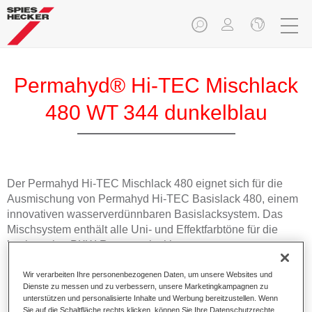
Permahyd® Hi-TEC Mischlack
480 WT 344 dunkelblau
Der Permahyd Hi-TEC Mischlack 480 eignet sich für die
Ausmischung von Permahyd Hi-TEC Basislack 480, einem
innovativen wasserverdünnbaren Basislacksystem. Das
Mischsystem enthält alle Uni- und Effektfarbtöne für die
hochwertige PKW-Reparaturlackierung.
Wir verarbeiten Ihre personenbezogenen Daten, um unsere Websites und
Produktmerkmale
Dienste zu messen und zu verbessern, unsere Marketingkampagnen zu
Einfach und schnell zu verarbeiten.
unterstützen und personalisierte Inhalte und Werbung bereitzustellen. Wenn
Bietet eine hohe Farbtongenauigkeit und gleichmäßige
Sie auf die Schaltfläche rechts klicken, können Sie Ihre Datenschutzrechte