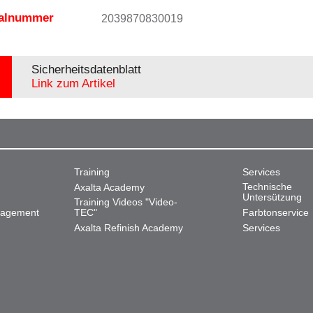
ialnummer
2039870830019
Sicherheitsdatenblatt
Link zum Artikel
Training
Services
Technische
Axalta Academy
Untersützung
Training Videos "Video-
nagement
TEC"
Farbtonservice
Axalta Refinish Academy
Services