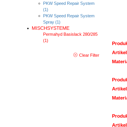
PKW Speed Repair System
(1)
PKW Speed Repair System
Spray
(1)
MISCHSYSTEME
Permahyd Basislack 280/285
(1)
Produk
Artik
Clear Filter
Mater
Produk
Artik
Mater
Produk
Artik