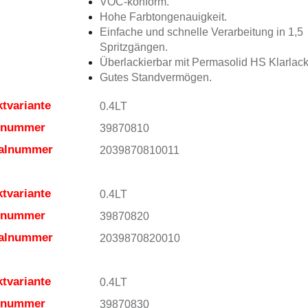
VOC-konform.
Hohe Farbtongenauigkeit.
Einfache und schnelle Verarbeitung in 1,5
Spritzgängen.
Überlackierbar mit Permasolid HS Klarlack
Gutes Standvermögen.
tvariante
0.4LT
elnummer
39870810
ialnummer
2039870810011
tvariante
0.4LT
elnummer
39870820
ialnummer
2039870820010
tvariante
0.4LT
elnummer
39870830