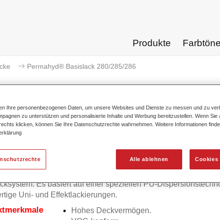
Produkte
Farbtön
acke
Permahyd® Basislack 280/285/286
ten Ihre personenbezogenen Daten, um unsere Websites und Dienste zu messen und zu ver
pagnen zu unterstützen und personalisierte Inhalte und Werbung bereitzustellen. Wenn Sie a
 rechts klicken, können Sie Ihre Datenschutzrechte wahrnehmen. Weitere Informationen finde
Permahyd® Basislack 
erklärung
enschutzrechte
Alle ablehnen
Cookies 
yd Basislack 280/285/286 ist ein hochwertiges wasserverdünn
cksystem. Es basiert auf einer speziellen PU-Dispersionstechno
tige Uni- und Effektlackierungen.
ktmerkmale
Hohes Deckvermögen.