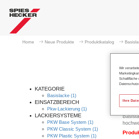
Home
Neue Produkte
Produktkatalog
Basisl
Wir verarbei
Marketingkam
Schaltfläche
Datenschutz
KATEGORIE
Basislacke
(1)
Ihre Dat
EINSATZBEREICH
Pkw-Lackierung
(1)
Permah
LACKIERSYSTEME
Basisla
PKW Base System
(1)
hochwer
PKW Classic System
(1)
Produ
PKW Plastic System
(1)