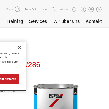
Suche
Mein Spies Hecker
Weltweit
e
Training
Services
Wir über uns
Kontakt
bessern, unsere
uf die
n Sie in unserer
280/285/286
akzeptieren
bares
logie für