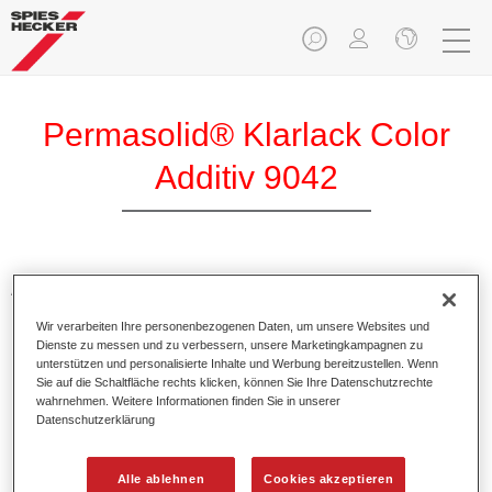
Permasolid® Klarlack Color
Additiv 9042
Additive zum Einfärben von Klarlacken. Sie sorgen für
leuchtend, brilliante Farbtöne bei Verwendung in
Wir verarbeiten Ihre personenbezogenen Daten, um unsere Websites und
Permasolid HS Klarlacken.
Dienste zu messen und zu verbessern, unsere Marketingkampagnen zu
unterstützen und personalisierte Inhalte und Werbung bereitzustellen. Wenn
Sie auf die Schaltfläche rechts klicken, können Sie Ihre Datenschutzrechte
Produktmerkmale
wahrnehmen. Weitere Informationen finden Sie in unserer
In praktischen 100 ml Flaschen verpackt.
Datenschutzerklärung
Einfaches Handling und Umgießen.
Verfügbar in verschiedenen Farbtönen.
Alle ablehnen
Cookies akzeptieren