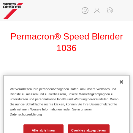
Permacron® Speed Blender
1036
Permacron Speed Blender 1036 unterstützt das problemlose
Beilackierverfahren von Permasolid HS Klarlacken und HS
Wir verarbeiten Ihre personenbezogenen Daten, um unsere Websites und
Autolack 275.
Dienste zu messen und zu verbessern, unsere Marketingkampagnen zu
unterstützen und personalisierte Inhalte und Werbung bereitzustellen. Wenn
Sie auf die Schaltfläche rechts klicken, können Sie Ihre Datenschutzrechte
Produktmerkmale
wahrnehmen. Weitere Informationen finden Sie in unserer
Bietet eine einfache Anwendung (pur).
Datenschutzerklärung
Erzielt eine gute Benetzung auf allen Untergründen.
Führt zu einem sehr feinen Übergangsbereich zur
Alle ablehnen
Cookies akzeptieren
Altlackierung.