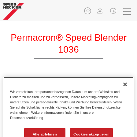
Permacron® Speed Blender
1036
Permacron Speed Blender 1036 unterstützt das problemlose
Beilackierverfahren von Permasolid HS Klarlacken und HS
Wir verarbeiten Ihre personenbezogenen Daten, um unsere Websites und
Autolack 275.
Dienste zu messen und zu verbessern, unsere Marketingkampagnen zu
unterstützen und personalisierte Inhalte und Werbung bereitzustellen. Wenn
Sie auf die Schaltfläche rechts klicken, können Sie Ihre Datenschutzrechte
Produktmerkmale
wahrnehmen. Weitere Informationen finden Sie in unserer
Bietet eine einfache Anwendung (pur).
Datenschutzerklärung
Erzielt eine gute Benetzung auf allen Untergründen.
Führt zu einem sehr feinen Übergangsbereich zur
Alle ablehnen
Cookies akzeptieren
Altlackierung.