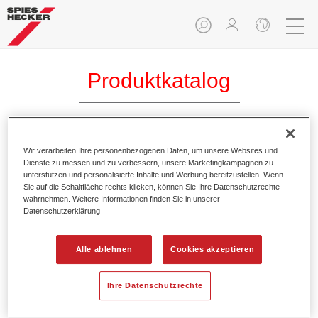
Produktkatalog
Permasolid® Express Füller
Wir verarbeiten Ihre personenbezogenen Daten, um unsere Websites und
Dienste zu messen und zu verbessern, unsere Marketingkampagnen zu
Beschleuniger 9250
unterstützen und personalisierte Inhalte und Werbung bereitzustellen. Wenn
Sie auf die Schaltfläche rechts klicken, können Sie Ihre Datenschutzrechte
Artikelnummer
37192500
wahrnehmen. Weitere Informationen finden Sie in unserer
Datenschutzerklärung
Materialnummer
4025331471318
Alle ablehnen
Cookies akzeptieren
Link zur Artikelseite
Ihre Datenschutzrechte