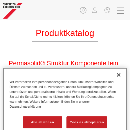
Produktkatalog
Permasolid® Struktur Komponente fein
SA 102
Artikelnummer
37101021
Wir verarbeiten Ihre personenbezogenen Daten, um unsere Websites und
Dienste zu messen und zu verbessern, unsere Marketingkampagnen zu
unterstützen und personalisierte Inhalte und Werbung bereitzustellen. Wenn
Materialnummer
4025331230472
Sie auf die Schaltfläche rechts klicken, können Sie Ihre Datenschutzrechte
wahrnehmen. Weitere Informationen finden Sie in unserer
Link zur Artikelseite
Datenschutzerklärung
Alle ablehnen
Cookies akzeptieren