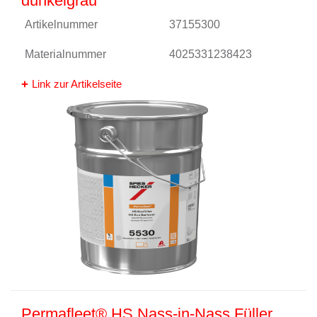
dunkelgrau
Artikelnummer
37155300
Materialnummer
4025331238423
Link zur Artikelseite
Permafleet® HS Nass-in-Nass Füller