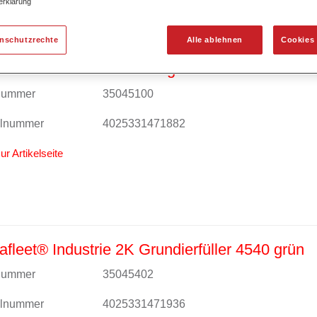
erklärung
enschutzrechte
Alle ablehnen
Cookies 
fleet® Industrie 1K Haftgrund 4510 schwarz
lnummer
35045100
alnummer
4025331471882
ur Artikelseite
fleet® Industrie 2K Grundierfüller 4540 grün
lnummer
35045402
alnummer
4025331471936