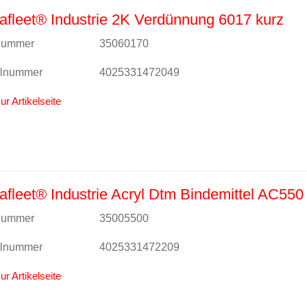
fleet® Industrie 2K Verdünnung 6017 kurz
lnummer
35060170
alnummer
4025331472049
ur Artikelseite
fleet® Industrie Acryl Dtm Bindemittel AC550
lnummer
35005500
alnummer
4025331472209
ur Artikelseite