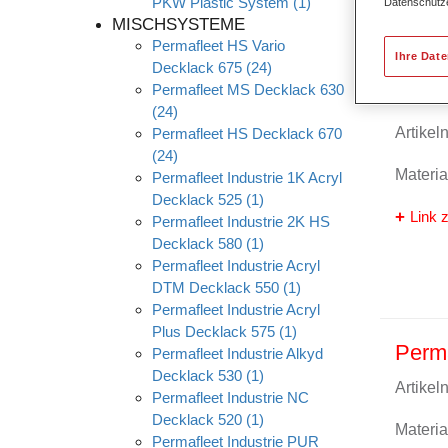
PKW Plastic System
(1)
Datenschutz
MISCHSYSTEME
Permafleet HS Vario
Ihre Dat
Decklack 675
(24)
Permafleet MS Decklack 630
Perma
(24)
Artike
Permafleet HS Decklack 670
(24)
Materi
Permafleet Industrie 1K Acryl
Decklack 525
(1)
Link z
Permafleet Industrie 2K HS
Decklack 580
(1)
Permafleet Industrie Acryl
DTM Decklack 550
(1)
Permafleet Industrie Acryl
Plus Decklack 575
(1)
Perma
Permafleet Industrie Alkyd
Decklack 530
(1)
Artike
Permafleet Industrie NC
Decklack 520
(1)
Materi
Permafleet Industrie PUR