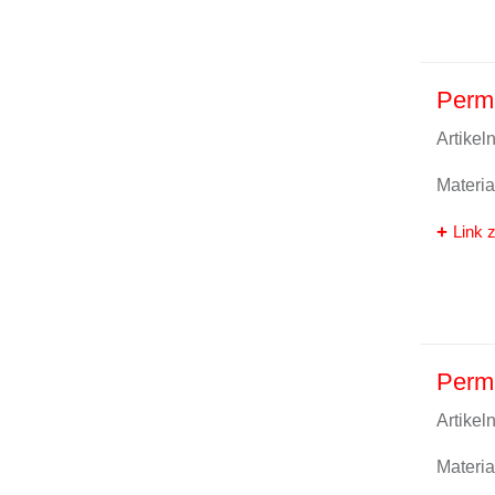
Perma
Artike
Materi
Link z
Perma
Artike
Materi