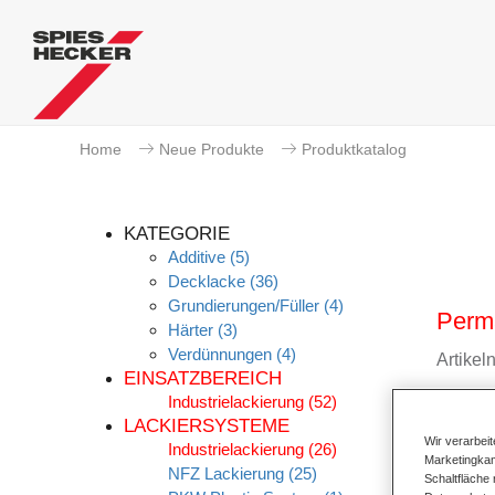
Home
Neue Produkte
Produktkatalog
KATEGORIE
Additive
(5)
Decklacke
(36)
Grundierungen/Füller
(4)
Perma
Härter
(3)
Verdünnungen
(4)
Artike
EINSATZBEREICH
Industrielackierung
(52)
Materi
LACKIERSYSTEME
Wir verarbei
Industrielackierung
(26)
Link z
Marketingkam
NFZ Lackierung
(25)
Schaltfläche