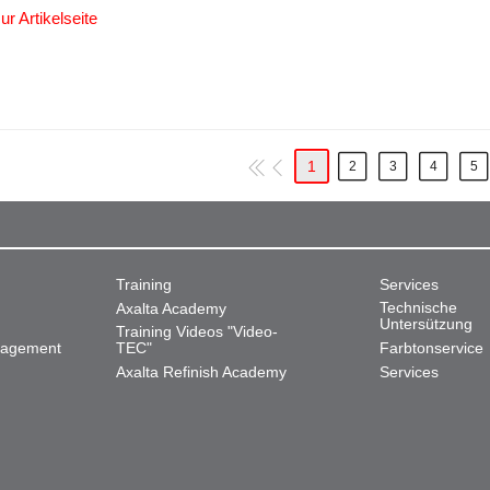
ur Artikelseite
1
2
3
4
5
Training
Services
Technische
Axalta Academy
Untersützung
Training Videos "Video-
nagement
TEC"
Farbtonservice
Axalta Refinish Academy
Services