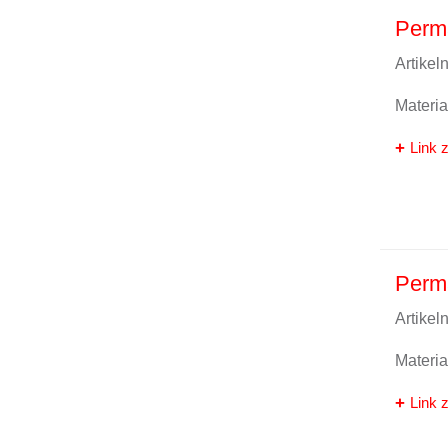
Perma
Artike
Materi
Link z
Perma
Artike
Materi
Link z