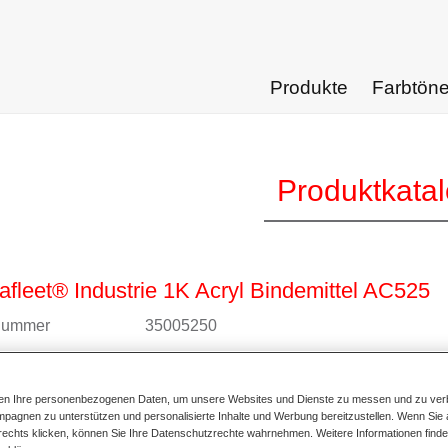
Produkte
Farbtön
Produktkata
fleet® Industrie 1K Acryl Bindemittel AC525
lnummer
35005250
alnummer
4025331472377
ten Ihre personenbezogenen Daten, um unsere Websites und Dienste zu messen und zu ver
ur Artikelseite
pagnen zu unterstützen und personalisierte Inhalte und Werbung bereitzustellen. Wenn Sie a
 rechts klicken, können Sie Ihre Datenschutzrechte wahrnehmen. Weitere Informationen finde