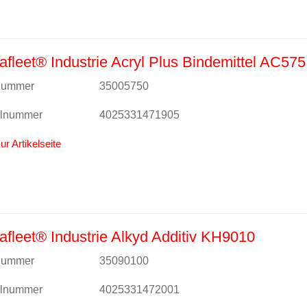
fleet® Industrie Acryl Plus Bindemittel AC575
lnummer
35005750
alnummer
4025331471905
ur Artikelseite
fleet® Industrie Alkyd Additiv KH9010
lnummer
35090100
alnummer
4025331472001