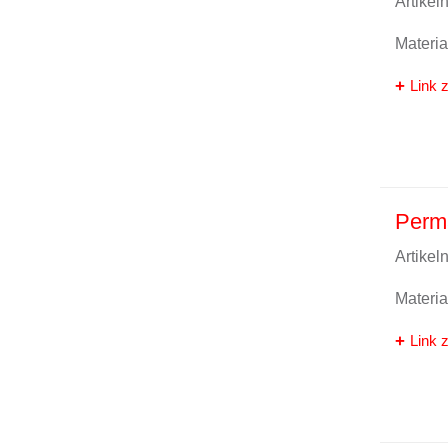
Artike
Materi
Link z
Perma
Artike
Materi
Link z