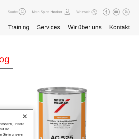
Suche
Mein Spies Hecker
Weltweit
e
Training
Services
Wir über uns
Kontakt
log
bessern, unsere
uf die
n Sie in unserer