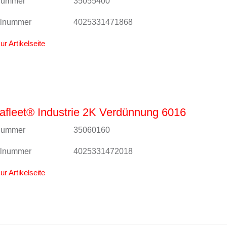
lnummer
35055400
alnummer
4025331471868
ur Artikelseite
fleet® Industrie 2K Verdünnung 6016
lnummer
35060160
alnummer
4025331472018
ur Artikelseite