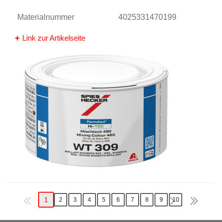
Materialnummer
4025331470199
Link zur Artikelseite
1
2
3
4
5
6
7
8
9
10