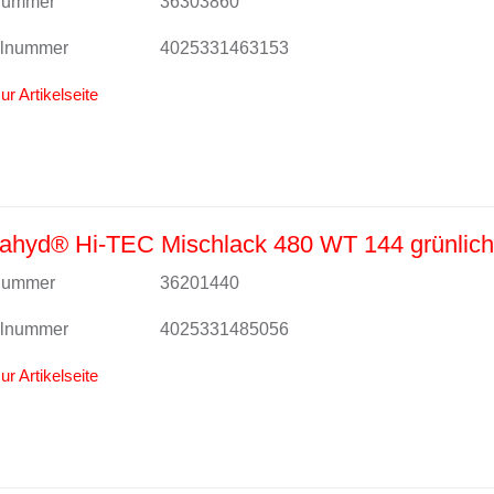
lnummer
36303860
alnummer
4025331463153
ur Artikelseite
ahyd® Hi-TEC Mischlack 480 WT 144 grünlich
lnummer
36201440
alnummer
4025331485056
ur Artikelseite