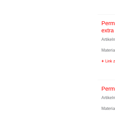
Perma
extra 
Artike
Materi
Link z
Perma
Artike
Materi