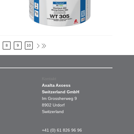
8
9
10
Kontakt
Axalta Axcess
Switzerland GmbH
Im Grossherweg 9
8902 Urdorf
Switzerland
+41 (0) 61 826 96 96