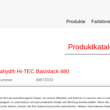
Produkte
Farbtön
Produktkata
ahyd® Hi-TEC Basislack 480
lnummer
39872032
alnummer
2000006937810
ten Ihre personenbezogenen Daten, um unsere Websites und Dienste zu messen und zu ver
ur Artikelseite
pagnen zu unterstützen und personalisierte Inhalte und Werbung bereitzustellen. Wenn Sie a
 rechts klicken, können Sie Ihre Datenschutzrechte wahrnehmen. Weitere Informationen finde