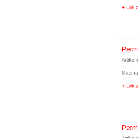
Link z
Perma
Artike
Materi
Link z
Perm