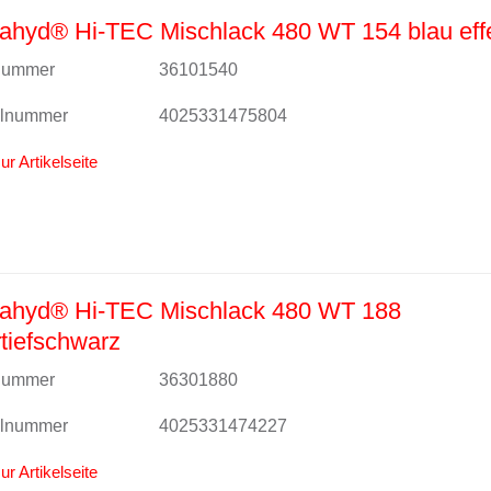
ahyd® Hi-TEC Mischlack 480 WT 154 blau eff
lnummer
36101540
alnummer
4025331475804
ur Artikelseite
ahyd® Hi-TEC Mischlack 480 WT 188
tiefschwarz
lnummer
36301880
alnummer
4025331474227
ur Artikelseite