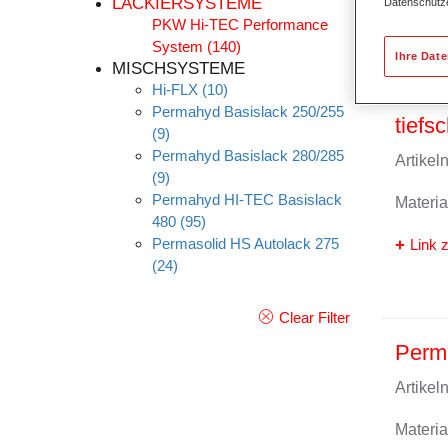
LACKIERSYSTEME
Datenschutz
PKW Hi-TEC Performance
System
(140)
Ihre Dat
MISCHSYSTEME
Hi-FLX
(10)
Perm
Permahyd Basislack 250/255
tiefs
(9)
Permahyd Basislack 280/285
Artike
(9)
Permahyd HI-TEC Basislack
Materi
480
(95)
Permasolid HS Autolack 275
Link z
(24)
Clear Filter
Perma
Artike
Materi