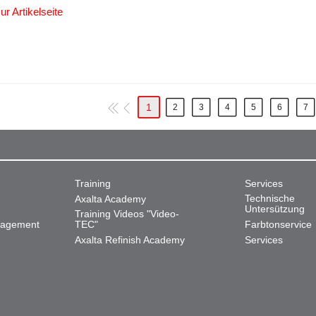
ur Artikelseite
1
2
3
4
5
6
7
Training
Services
Technische
Axalta Academy
Untersützung
Training Videos "Video-
nagement
TEC"
Farbtonservice
Axalta Refinish Academy
Services