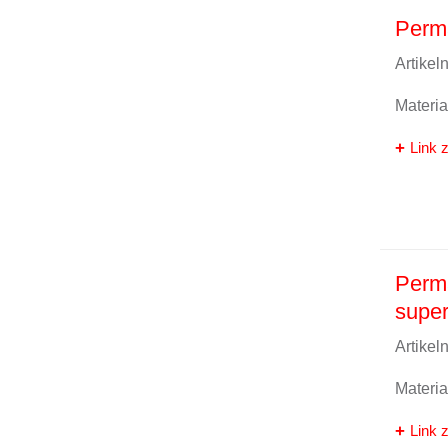
Perm
Artike
Materi
Link z
Perm
super
Artike
Materi
Link z