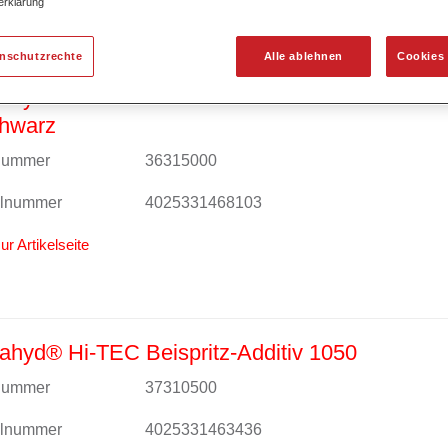
erklärung
enschutzrechte
Alle ablehnen
Cookies 
ahyd® Hi-TEC Basislack 480 WT 1500 ultra
chwarz
lnummer
36315000
alnummer
4025331468103
ur Artikelseite
hyd® Hi-TEC Beispritz-Additiv 1050
lnummer
37310500
alnummer
4025331463436