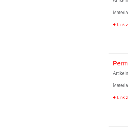
Artike
Materi
Link z
Perm
Artike
Materi
Link z