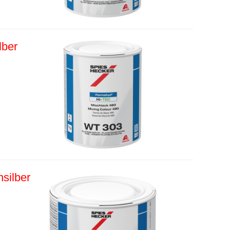
lber
silber