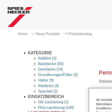
Home
Neue Produkte
Produktkatalog
KATEGORIE
Additive
(3)
Basislacke
(93)
Decklacke
(24)
Perm
Grundierungen/Füller
(5)
Härter
(9)
Artike
Klarlacke
(4)
Spachtel
(2)
Materi
EINSATZBEREICH
Wir verarbei
Nfz-Lackierung
(1)
Link z
Marketingkam
Pkw-Lackierung
(140)
Schaltfläche