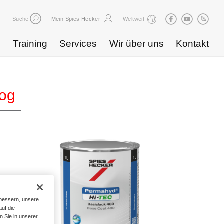
Suche
Mein Spies Hecker
Weltweit
e
Training
Services
Wir über uns
Kontakt
log
bessern, unsere
uf die
n Sie in unserer