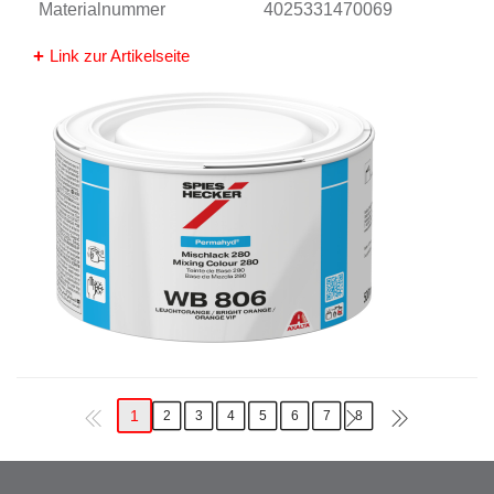
Materialnummer
4025331470069
Link zur Artikelseite
1
2
3
4
5
6
7
8