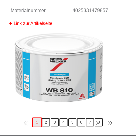
Materialnummer
4025331479857
Link zur Artikelseite
1
2
3
4
5
6
7
8