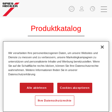
Produktkatalog
Permafleet® Industrie Struktur
Wir verarbeiten Ihre personenbezogenen Daten, um unsere Websites und
Dienste zu messen und zu verbessern, unsere Marketingkampagnen zu
Bindemittel PU560
unterstützen und personalisierte Inhalte und Werbung bereitzustellen. Wenn
Sie auf die Schaltfläche rechts klicken, können Sie Ihre Datenschutzrechte
Artikelnummer
35005600
wahrnehmen. Weitere Informationen finden Sie in unserer
Datenschutzerklärung
Materialnummer
4025331472179
Alle ablehnen
Cookies akzeptieren
Link zur Artikelseite
Ihre Datenschutzrechte