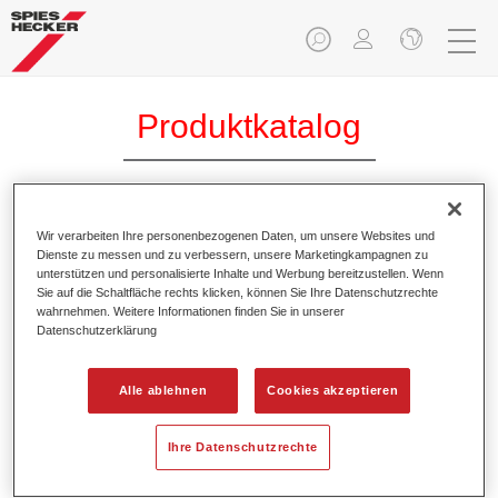
Produktkatalog
Permafleet® Industrie 1K Acryl
Wir verarbeiten Ihre personenbezogenen Daten, um unsere Websites und
Dienste zu messen und zu verbessern, unsere Marketingkampagnen zu
Bindemittel AC525
unterstützen und personalisierte Inhalte und Werbung bereitzustellen. Wenn
Sie auf die Schaltfläche rechts klicken, können Sie Ihre Datenschutzrechte
Artikelnummer
35005250
wahrnehmen. Weitere Informationen finden Sie in unserer
Datenschutzerklärung
Materialnummer
4025331472377
Alle ablehnen
Cookies akzeptieren
Link zur Artikelseite
Ihre Datenschutzrechte