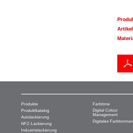
Produk
Artik
Mater
Produkte
Farbtöne
Digital Colour
Produktkatalog
Management
Autolackierung
Digitales Farbtonma
NFZ-Lackierung
Industrielackierung