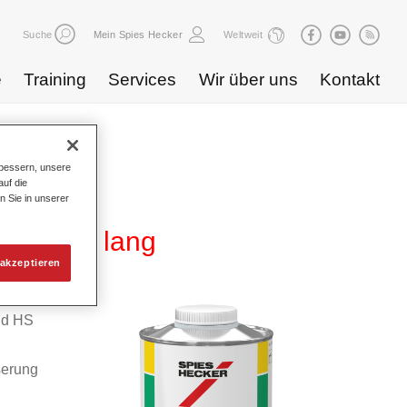
Suche
Mein Spies Hecker
Weltweit
e
Training
Services
Wir über uns
Kontakt
bessern, unsere
uf die
n Sie in unserer
ng 3385 lang
akzeptieren
id HS
serung