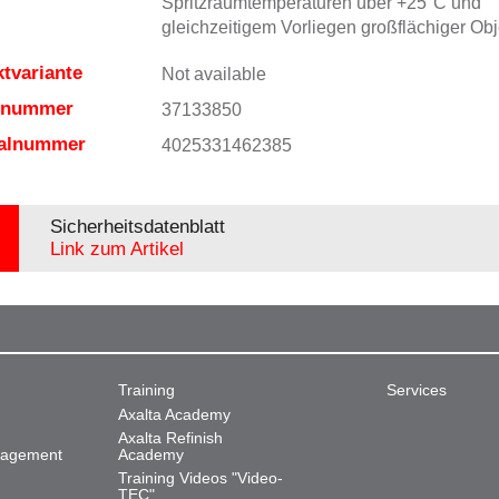
Spritzraumtemperaturen über +25°C und
gleichzeitigem Vorliegen großflächiger Obj
tvariante
Not available
elnummer
37133850
ialnummer
4025331462385
Sicherheitsdatenblatt
Link zum Artikel
Training
Services
Axalta Academy
Axalta Refinish
nagement
Academy
Training Videos "Video-
TEC"