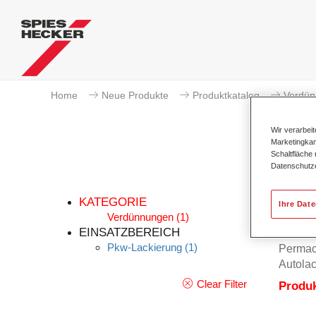
Home
Neue Produkte
Produktkatalog
Verdü
Wir verarbei
Marketingkam
Schaltfläche
Datenschutz
KATEGORIE
Ihre Dat
Verdünnungen
(1)
EINSATZBEREICH
Pkw-Lackierung
(1)
Permac
Autolac
Clear Filter
Produ