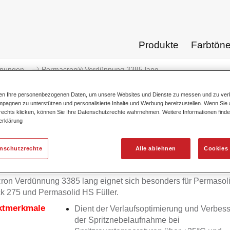
Produkte
Farbtön
nnungen
Permacron® Verdünnung 3385 lang
ten Ihre personenbezogenen Daten, um unsere Websites und Dienste zu messen und zu ver
pagnen zu unterstützen und personalisierte Inhalte und Werbung bereitzustellen. Wenn Sie a
 rechts klicken, können Sie Ihre Datenschutzrechte wahrnehmen. Weitere Informationen finde
erklärung
Permacron® Verdünnu
enschutzrechte
Alle ablehnen
Cookies 
ron Verdünnung 3385 lang eignet sich besonders für Permasol
k 275 und Permasolid HS Füller.
ktmerkmale
Dient der Verlaufsoptimierung und Verbes
der Spritznebelaufnahme bei