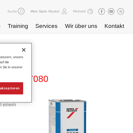
Suche
Mein Spies Hecker
Weltweit
e
Training
Services
Wir über uns
Kontakt
bessern, unsere
uf die
n Sie in unserer
tferner 7080
akzeptieren
it einem