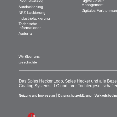
Digital Colour
Produktkatalog
Management
Autolackierung
Digitales Farbtonma
NFZ-Lackierung
Industrielackierung
Technische
Informationen
Audurra
Wir über uns
Geschichte
Das Spies Hecker Logo, Spies Hecker und alle Beze
Coating Systems LLC und ihrer Tochtergesellschafte
|
|
Nutzung und Impressum
Datenschutzerklärung
Verkaufsbedin