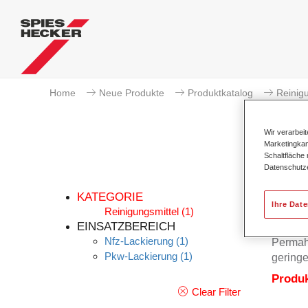
Home
Neue Produkte
Produktkatalog
Reinigu
Wir verarbei
Marketingkam
Schaltfläche
Datenschutz
KATEGORIE
Ihre Dat
Reinigungsmittel
(1)
EINSATZBEREICH
Nfz-Lackierung
(1)
Permahy
Pkw-Lackierung
(1)
geringe
Produ
Clear Filter