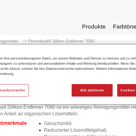
Produkte
Farbtön
ngsmittel
Permahyd® Silikon Entferner 7080
ten Ihre personenbezogenen Daten, um unsere Websites und Dienste zu messen und zu ver
pagnen zu unterstützen und personalisierte Inhalte und Werbung bereitzustellen. Wenn Sie a
 rechts klicken, können Sie Ihre Datenschutzrechte wahrnehmen. Weitere Informationen finde
erklärung
Permahyd® Silikon En
enschutzrechte
Alle ablehnen
Cookies 
d Silikon Entferner 7080 ist ein wässriges Reinigungsmittel m
n Anteil an organischen Lösemitteln.
ktmerkmale
Geruchsmild.
Reduzierter Lösemittelgehalt.