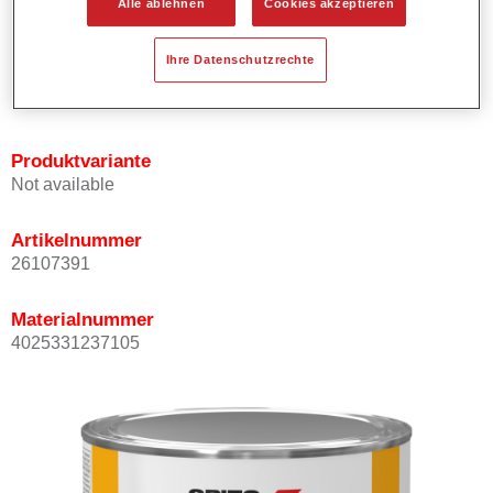
Alle ablehnen
Cookies akzeptieren
Bietet ein hohes Deckvermögen.
Besitzt einen exzellenten Decklackstand.
Ihre Datenschutzrechte
Entspricht den VOC Anforderungen.
Alle Farbtöne sind bleifrei.
Produktvariante
Not available
Artikelnummer
26107391
Materialnummer
4025331237105