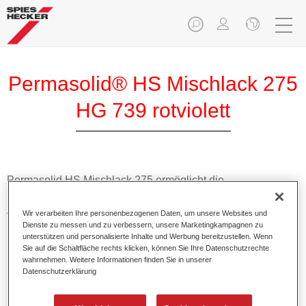
Permasolid® HS Mischlack 275
HG 739 rotviolett
Permasolid HS Mischlack 275 ermöglicht die
Farbtonausmischung vom hochwertigen Permasolid HS
Autolack 275 mit allen Uni-Farbtönen für die Pkw-
Wir verarbeiten Ihre personenbezogenen Daten, um unsere Websites und
Lackierung.
Dienste zu messen und zu verbessern, unsere Marketingkampagnen zu
unterstützen und personalisierte Inhalte und Werbung bereitzustellen. Wenn
Sie auf die Schaltfläche rechts klicken, können Sie Ihre Datenschutzrechte
Produktmerkmale
wahrnehmen. Weitere Informationen finden Sie in unserer
Datenschutzerklärung
Erlaubt eine einfache und schnelle Verarbeitung in 1,5
Spritzgängen.
Ermöglicht schnelle Trocknungszeiten.