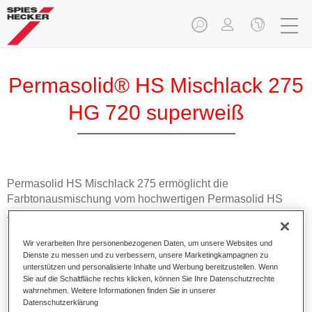
Permasolid® HS Mischlack 275
HG 720 superweiß
Permasolid HS Mischlack 275 ermöglicht die
Farbtonausmischung vom hochwertigen Permasolid HS
Autolack 275 mit allen Uni-Farbtönen für die Pkw-
Lackierung.
Wir verarbeiten Ihre personenbezogenen Daten, um unsere Websites und
Dienste zu messen und zu verbessern, unsere Marketingkampagnen zu
Produktmerkmale
unterstützen und personalisierte Inhalte und Werbung bereitzustellen. Wenn
Erlaubt eine einfache und schnelle Verarbeitung in 1,5
Sie auf die Schaltfläche rechts klicken, können Sie Ihre Datenschutzrechte
wahrnehmen. Weitere Informationen finden Sie in unserer
Spritzgängen.
Datenschutzerklärung
Ermöglicht schnelle Trocknungszeiten.