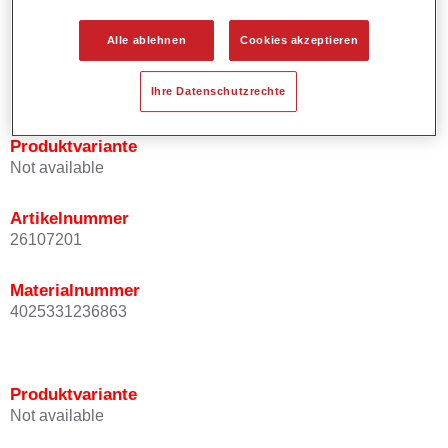
Bietet ein hohes Deckvermögen.
Besitzt einen exzellenten Decklackstand.
Alle ablehnen
Cookies akzeptieren
Entspricht den VOC Anforderungen.
Alle Farbtöne sind bleifrei.
Ihre Datenschutzrechte
Produktvariante
Not available
Artikelnummer
26107201
Materialnummer
4025331236863
Produktvariante
Not available