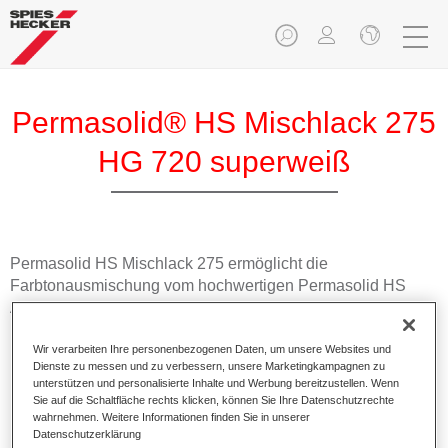
Permasolid® HS Mischlack 275
HG 720 superweiß
Permasolid HS Mischlack 275 ermöglicht die
Farbtonausmischung vom hochwertigen Permasolid HS
Autolack 275 mit allen Uni-Farbtönen für die Pkw-
Lackierung.
Wir verarbeiten Ihre personenbezogenen Daten, um unsere Websites und
Dienste zu messen und zu verbessern, unsere Marketingkampagnen zu
Produktmerkmale
unterstützen und personalisierte Inhalte und Werbung bereitzustellen. Wenn
Erlaubt eine einfache und schnelle Verarbeitung in 1,5
Sie auf die Schaltfläche rechts klicken, können Sie Ihre Datenschutzrechte
wahrnehmen. Weitere Informationen finden Sie in unserer
Spritzgängen.
Datenschutzerklärung
Ermöglicht schnelle Trocknungszeiten.