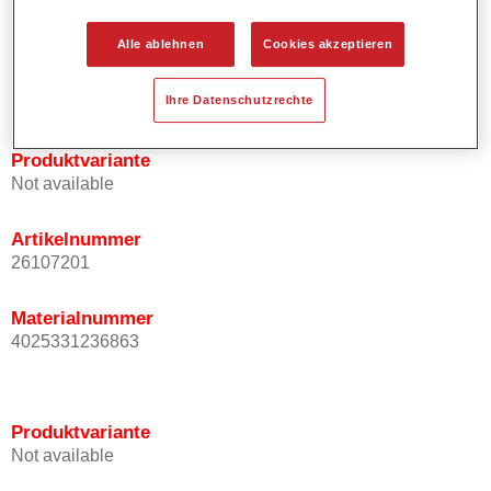
Bietet ein hohes Deckvermögen.
Besitzt einen exzellenten Decklackstand.
Alle ablehnen
Cookies akzeptieren
Entspricht den VOC Anforderungen.
Alle Farbtöne sind bleifrei.
Ihre Datenschutzrechte
Produktvariante
Not available
Artikelnummer
26107201
Materialnummer
4025331236863
Produktvariante
Not available