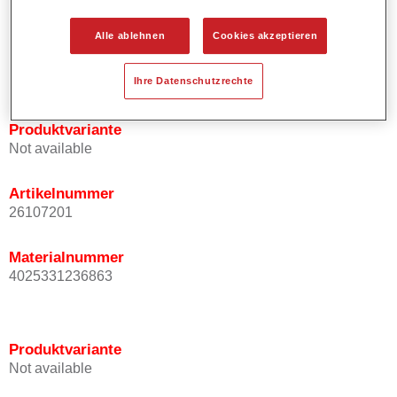
Bietet ein hohes Deckvermögen.
Besitzt einen exzellenten Decklackstand.
Alle ablehnen
Cookies akzeptieren
Entspricht den VOC Anforderungen.
Alle Farbtöne sind bleifrei.
Ihre Datenschutzrechte
Produktvariante
Not available
Artikelnummer
26107201
Materialnummer
4025331236863
Produktvariante
Not available