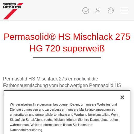
Permasolid® HS Mischlack 275
HG 720 superweiß
Permasolid HS Mischlack 275 ermöglicht die
Farbtonausmischung vom hochwertigen Permasolid HS
Autolack 275 mit allen Uni-Farbtönen für die Pkw-
Lackierung.
Wir verarbeiten Ihre personenbezogenen Daten, um unsere Websites und
Dienste zu messen und zu verbessern, unsere Marketingkampagnen zu
Produktmerkmale
unterstützen und personalisierte Inhalte und Werbung bereitzustellen. Wenn
Erlaubt eine einfache und schnelle Verarbeitung in 1,5
Sie auf die Schaltfläche rechts klicken, können Sie Ihre Datenschutzrechte
wahrnehmen. Weitere Informationen finden Sie in unserer
Spritzgängen.
Datenschutzerklärung
Ermöglicht schnelle Trocknungszeiten.