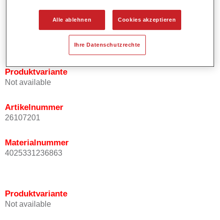
Bietet ein hohes Deckvermögen.
Besitzt einen exzellenten Decklackstand.
Alle ablehnen
Cookies akzeptieren
Entspricht den VOC Anforderungen.
Alle Farbtöne sind bleifrei.
Ihre Datenschutzrechte
Produktvariante
Not available
Artikelnummer
26107201
Materialnummer
4025331236863
Produktvariante
Not available