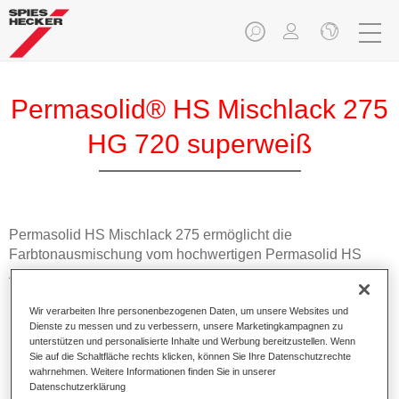
Permasolid® HS Mischlack 275
HG 720 superweiß
Permasolid HS Mischlack 275 ermöglicht die
Farbtonausmischung vom hochwertigen Permasolid HS
Autolack 275 mit allen Uni-Farbtönen für die Pkw-
Lackierung.
Wir verarbeiten Ihre personenbezogenen Daten, um unsere Websites und
Dienste zu messen und zu verbessern, unsere Marketingkampagnen zu
Produktmerkmale
unterstützen und personalisierte Inhalte und Werbung bereitzustellen. Wenn
Erlaubt eine einfache und schnelle Verarbeitung in 1,5
Sie auf die Schaltfläche rechts klicken, können Sie Ihre Datenschutzrechte
wahrnehmen. Weitere Informationen finden Sie in unserer
Spritzgängen.
Datenschutzerklärung
Ermöglicht schnelle Trocknungszeiten.