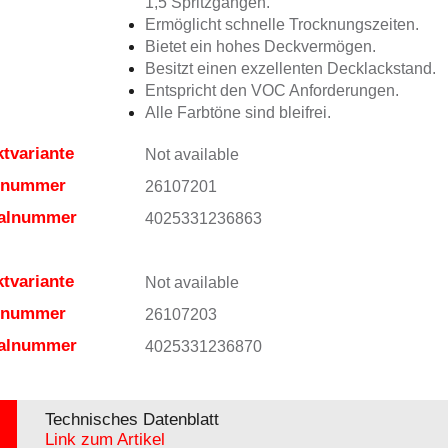
1,5 Spritzgängen.
Ermöglicht schnelle Trocknungszeiten.
Bietet ein hohes Deckvermögen.
Besitzt einen exzellenten Decklackstand.
Entspricht den VOC Anforderungen.
Alle Farbtöne sind bleifrei.
tvariante
Not available
elnummer
26107201
ialnummer
4025331236863
tvariante
Not available
elnummer
26107203
ialnummer
4025331236870
Technisches Datenblatt
Link zum Artikel