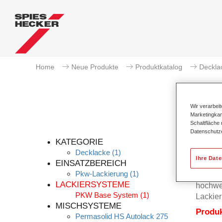
Home
Neue Produkte
Produktkatalog
Deckla
Wir verarbei
Marketingkam
Schaltfläche
Datenschutz
KATEGORIE
Decklacke
(1)
Ihre Dat
EINSATZBEREICH
Pkw-Lackierung
(1)
Permas
LACKIERSYSTEME
hochwer
PKW Base System
(1)
Lackier
MISCHSYSTEME
Produ
Permasolid HS Autolack 275