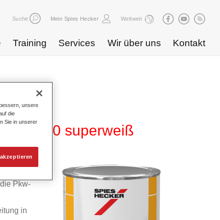
Suche
Mein Spies Hecker
Weltweit
e
Training
Services
Wir über uns
Kontakt
bessern, unsere
uf die
n Sie in unserer
5 HG 720 superweiß
akzeptieren
m
 die Pkw-
itung in