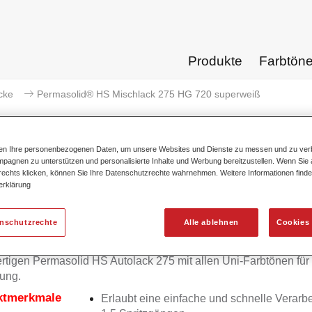
Produkte
Farbtön
cke
Permasolid® HS Mischlack 275 HG 720 superweiß
ten Ihre personenbezogenen Daten, um unsere Websites und Dienste zu messen und zu ver
pagnen zu unterstützen und personalisierte Inhalte und Werbung bereitzustellen. Wenn Sie a
 rechts klicken, können Sie Ihre Datenschutzrechte wahrnehmen. Weitere Informationen finde
Permasolid® HS Mischlack 27
erklärung
enschutzrechte
Alle ablehnen
Cookies 
olid HS Mischlack 275 ermöglicht die Farbtonausmischung vo
tigen Permasolid HS Autolack 275 mit allen Uni-Farbtönen für
ung.
ktmerkmale
Erlaubt eine einfache und schnelle Verarbe