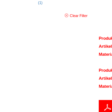
(1)
Clear Filter
Produk
Artik
Mater
Produk
Artik
Mater