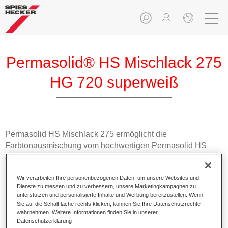
Permasolid® HS Mischlack 275
HG 720 superweiß
Permasolid HS Mischlack 275 ermöglicht die
Farbtonausmischung vom hochwertigen Permasolid HS
Autolack 275 mit allen Uni-Farbtönen für die Pkw-
Lackierung.
Wir verarbeiten Ihre personenbezogenen Daten, um unsere Websites und
Dienste zu messen und zu verbessern, unsere Marketingkampagnen zu
Produktmerkmale
unterstützen und personalisierte Inhalte und Werbung bereitzustellen. Wenn
Erlaubt eine einfache und schnelle Verarbeitung in 1,5
Sie auf die Schaltfläche rechts klicken, können Sie Ihre Datenschutzrechte
wahrnehmen. Weitere Informationen finden Sie in unserer
Spritzgängen.
Datenschutzerklärung
Ermöglicht schnelle Trocknungszeiten.