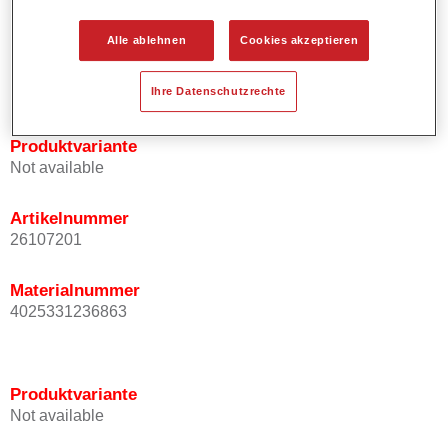
Bietet ein hohes Deckvermögen.
Besitzt einen exzellenten Decklackstand.
Alle ablehnen
Cookies akzeptieren
Entspricht den VOC Anforderungen.
Alle Farbtöne sind bleifrei.
Ihre Datenschutzrechte
Produktvariante
Not available
Artikelnummer
26107201
Materialnummer
4025331236863
Produktvariante
Not available