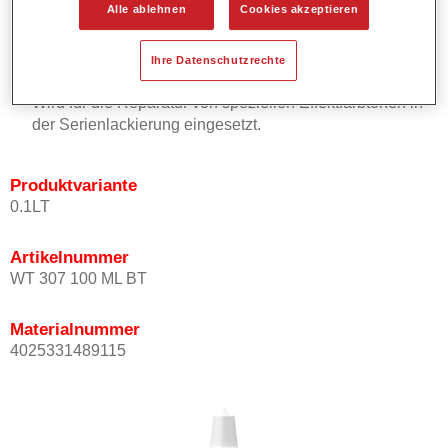
Alle ablehnen
Cookies akzeptieren
Effektausrichtung.
Fördert kurze Prozesszeiten.
Ermöglicht einfaches und sicheres Einlackieren.
Ihre Datenschutzrechte
Ist sehr ergiebig.
Wird für die Reparatur von speziellen Effektfarbtönen in
der Serienlackierung eingesetzt.
Produktvariante
0.1LT
Artikelnummer
WT 307 100 ML BT
Materialnummer
4025331489115