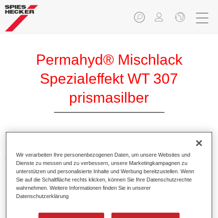
Permahyd® Mischlack
Spezialeffekt WT 307
prismasilber
Permahyd Mischlack Spezialeffekt WT 307 prismasilber
Wir verarbeiten Ihre personenbezogenen Daten, um unsere Websites und
eignet sich für die Ausmischung vonPermahyd Hi-TEC
Dienste zu messen und zu verbessern, unsere Marketingkampagnen zu
Basislack 480 und Permahyd Basislack 286.
unterstützen und personalisierte Inhalte und Werbung bereitzustellen. Wenn
Sie auf die Schaltfläche rechts klicken, können Sie Ihre Datenschutzrechte
wahrnehmen. Weitere Informationen finden Sie in unserer
Produktmerkmale
Datenschutzerklärung
Einfach und schnell zu verarbeiten.
Bietet eine hohe Farbtongenauigkeit und gleichmäßige