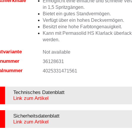
ktmerkmale
Ermöglicht eine einfache und schnelle Ver
in 1,5 Spritzgängen.
Bietet ein gutes Standvermögen.
Verfügt über ein hohes Deckvermögen.
Besitzt eine hohe Farbtongenauigkeit.
Kann mit Permasolid HS Klarlack überlacki
werden.
tvariante
Not available
elnummer
36128631
ialnummer
4025331471561
Technisches Datenblatt
Link zum Artikel
Sicherheitsdatenblatt
Link zum Artikel