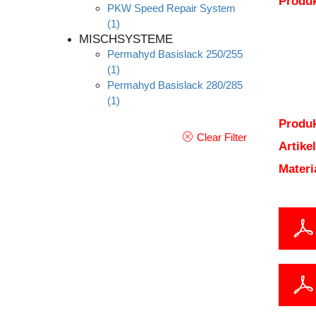
Produ
PKW Speed Repair System
(1)
MISCHSYSTEME
Permahyd Basislack 250/255
(1)
Permahyd Basislack 280/285
(1)
Produk
Clear Filter
Artik
Mater