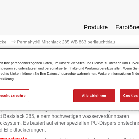
Produkte
Farbtön
acke
Permahyd® Mischlack 285 WB 863 perlleuchtblau
ten Ihre personenbezogenen Daten, um unsere Websites und Dienste zu messen und zu ver
pagnen zu unterstützen und personalisierte Inhalte und Werbung bereitzustellen. Wenn Sie a
 rechts klicken, können Sie Ihre Datenschutzrechte wahrnehmen. Weitere Informationen finde
erklärung
Permahyd® Mischlack 285 WB 
enschutzrechte
Alle ablehnen
Cookies 
yd Mischlack 285 eignet sich für die Ausmischung von Permah
tt Basislack 285, einem hochwertigen wasserverdünnbaren
cksystem. Es basiert auf einer speziellen PU-Dispersionstechno
d Effektlackierungen.