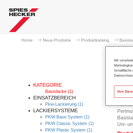
Home
Neue Produkte
Produktkatalog
Basisl
Wir verarbei
Marketingkam
Schaltfläche
Datenschutz
KATEGORIE
Basislacke
(1)
Ihre Dat
EINSATZBEREICH
Pkw-Lackierung
(1)
Permah
LACKIERSYSTEME
Perlmu
PKW Base System
(1)
Basisla
PKW Classic System
(1)
Uni- un
PKW Plastic System
(1)