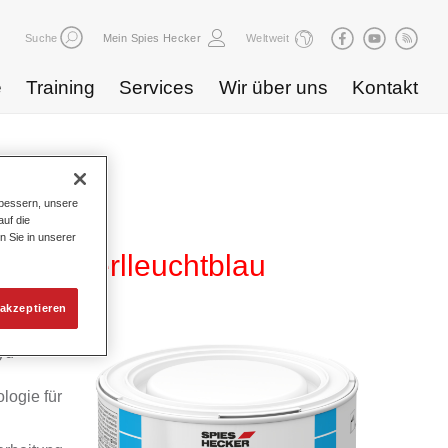
Suche
Mein Spies Hecker
Weltweit
e
Training
Services
Wir über uns
Kontakt
bessern, unsere
uf die
n Sie in unserer
863 perlleuchtblau
akzeptieren
yd
logie für