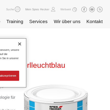
Suche
Mein Spies Hecker
Weltweit
e
Training
Services
Wir über uns
Kontakt
bessern, unsere
uf die
n Sie in unserer
863 perlleuchtblau
akzeptieren
yd
logie für