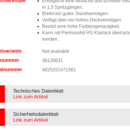
ktmerkmale
Ermöglicht eine einfache und schnelle Ver
in 1,5 Spritzgängen.
Bietet ein gutes Standvermögen.
Verfügt über ein hohes Deckvermögen.
Besitzt eine hohe Farbtongenauigkeit.
Kann mit Permasolid HS Klarlack überlacki
werden.
tvariante
Not available
elnummer
36128631
ialnummer
4025331471561
Technisches Datenblatt
Link zum Artikel
Sicherheitsdatenblatt
Link zum Artikel