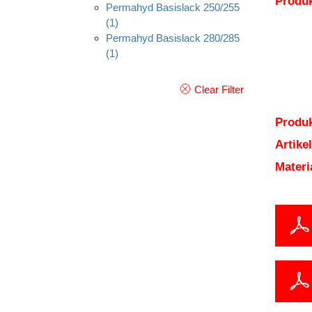
Produ
Permahyd Basislack 250/255
(1)
Permahyd Basislack 280/285
(1)
Clear Filter
Produk
Artik
Mater