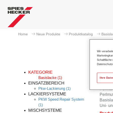
Home
Neue Produkte
Produktkatalog
Basisl
Wir verarbei
Marketingkam
Schaltfläche
Datenschutz
KATEGORIE
Basislacke
(1)
Ihre Dat
EINSATZBEREICH
Pkw-Lackierung
(1)
Permah
LACKIERSYSTEME
Perlmu
PKW Speed Repair System
Basisla
(1)
Uni- un
MISCHSYSTEME