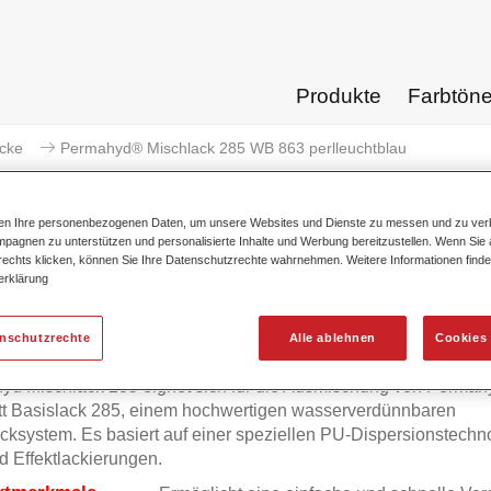
Produkte
Farbtön
acke
Permahyd® Mischlack 285 WB 863 perlleuchtblau
ten Ihre personenbezogenen Daten, um unsere Websites und Dienste zu messen und zu ver
pagnen zu unterstützen und personalisierte Inhalte und Werbung bereitzustellen. Wenn Sie a
 rechts klicken, können Sie Ihre Datenschutzrechte wahrnehmen. Weitere Informationen finde
erklärung
Permahyd® Mischlack 285 WB 
enschutzrechte
Alle ablehnen
Cookies 
yd Mischlack 285 eignet sich für die Ausmischung von Permah
tt Basislack 285, einem hochwertigen wasserverdünnbaren
cksystem. Es basiert auf einer speziellen PU-Dispersionstechno
d Effektlackierungen.