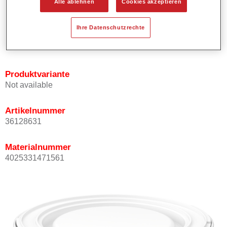
Alle ablehnen
Cookies akzeptieren
Bietet ein gutes Standvermögen.
Verfügt über ein hohes Deckvermögen.
Ihre Datenschutzrechte
Besitzt eine hohe Farbtongenauigkeit.
Kann mit Permasolid HS Klarlack überlackiert werden.
Produktvariante
Not available
Artikelnummer
36128631
Materialnummer
4025331471561