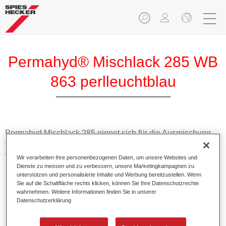
Permahyd® Mischlack 285 WB
863 perlleuchtblau
Permahyd Mischlack 285 eignet sich für die Ausmischung
von Permahyd Perlmutt Basislack 285, einem hochwertigen
wasserverdünnbaren Basislacksystem. Es basiert auf einer
Wir verarbeiten Ihre personenbezogenen Daten, um unsere Websites und
speziellen PU-Dispersionstechnologie für Uni- und
Dienste zu messen und zu verbessern, unsere Marketingkampagnen zu
unterstützen und personalisierte Inhalte und Werbung bereitzustellen. Wenn
Effektlackierungen.
Sie auf die Schaltfläche rechts klicken, können Sie Ihre Datenschutzrechte
wahrnehmen. Weitere Informationen finden Sie in unserer
Datenschutzerklärung
Produktmerkmale
Ermöglicht eine einfache und schnelle Verarbeitung in
1,5 Spritzgängen.