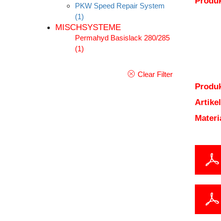
Produ
PKW Speed Repair System
(1)
MISCHSYSTEME
Permahyd Basislack 280/285
(1)
Clear Filter
Produk
Artik
Mater