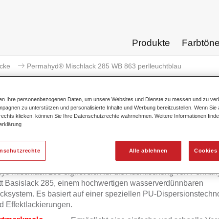
Produkte
Farbtön
acke
Permahyd® Mischlack 285 WB 863 perlleuchtblau
ten Ihre personenbezogenen Daten, um unsere Websites und Dienste zu messen und zu ver
pagnen zu unterstützen und personalisierte Inhalte und Werbung bereitzustellen. Wenn Sie a
 rechts klicken, können Sie Ihre Datenschutzrechte wahrnehmen. Weitere Informationen finde
erklärung
Permahyd® Mischlack 285 WB 
enschutzrechte
Alle ablehnen
Cookies 
yd Mischlack 285 eignet sich für die Ausmischung von Permah
tt Basislack 285, einem hochwertigen wasserverdünnbaren
cksystem. Es basiert auf einer speziellen PU-Dispersionstechno
d Effektlackierungen.