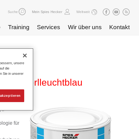
Suche
Mein Spies Hecker
Weltweit
e
Training
Services
Wir über uns
Kontakt
bessern, unsere
uf die
n Sie in unserer
863 perlleuchtblau
akzeptieren
yd
logie für