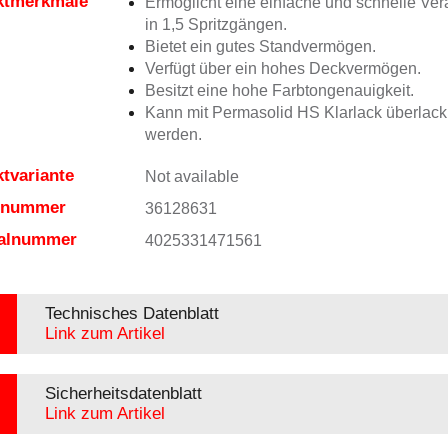
ktmerkmale
Ermöglicht eine einfache und schnelle Ver
in 1,5 Spritzgängen.
Bietet ein gutes Standvermögen.
Verfügt über ein hohes Deckvermögen.
Besitzt eine hohe Farbtongenauigkeit.
Kann mit Permasolid HS Klarlack überlacki
werden.
tvariante
Not available
elnummer
36128631
ialnummer
4025331471561
Technisches Datenblatt
Link zum Artikel
Sicherheitsdatenblatt
Link zum Artikel