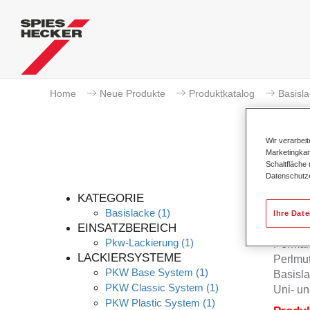
Home
Neue Produkte
Produktkatalog
Basisl
Wir verarbei
Marketingkam
Schaltfläche
Datenschutz
KATEGORIE
Basislacke
(1)
Ihre Dat
EINSATZBEREICH
Pkw-Lackierung
(1)
Permah
LACKIERSYSTEME
Perlmu
PKW Base System
(1)
Basisla
PKW Classic System
(1)
Uni- un
PKW Plastic System
(1)