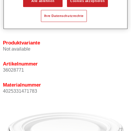
Alle ablehnen
Cookies akzeptieren
Bietet ein gutes Standvermögen.
Verfügt über ein hohes Deckvermögen.
Ihre Datenschutzrechte
Besitzt eine hohe Farbtongenauigkeit.
Kann mit Permasolid HS Klarlack überlackiert werden.
Produktvariante
Not available
Artikelnummer
36028771
Materialnummer
4025331471783