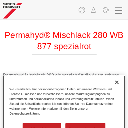
Permahyd® Mischlack 280 WB
877 spezialrot
Permahyd Mischlack 280 eignet sich für die Ausmischung
von Permahyd Perlmutt Basislack 285, einem hochwertigen
wasserverdünnbaren Basislacksystem. Es basiert auf einer
Wir verarbeiten Ihre personenbezogenen Daten, um unsere Websites und
speziellen PU-Dispersionstechnologie für Uni- und
Dienste zu messen und zu verbessern, unsere Marketingkampagnen zu
unterstützen und personalisierte Inhalte und Werbung bereitzustellen. Wenn
Effektlackierungen.
Sie auf die Schaltfläche rechts klicken, können Sie Ihre Datenschutzrechte
wahrnehmen. Weitere Informationen finden Sie in unserer
Datenschutzerklärung
Produktmerkmale
Ermöglicht eine einfache und schnelle Verarbeitung in
1,5 Spritzgängen.