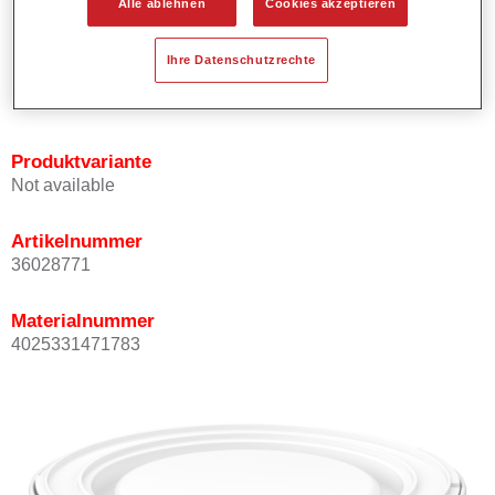
Alle ablehnen
Cookies akzeptieren
Bietet ein gutes Standvermögen.
Verfügt über ein hohes Deckvermögen.
Ihre Datenschutzrechte
Besitzt eine hohe Farbtongenauigkeit.
Kann mit Permasolid HS Klarlack überlackiert werden.
Produktvariante
Not available
Artikelnummer
36028771
Materialnummer
4025331471783