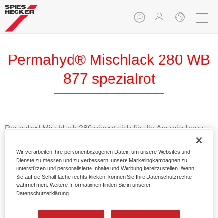
Permahyd® Mischlack 280 WB
877 spezialrot
Permahyd Mischlack 280 eignet sich für die Ausmischung
von Permahyd Perlmutt Basislack 285, einem hochwertigen
wasserverdünnbaren Basislacksystem. Es basiert auf einer
Wir verarbeiten Ihre personenbezogenen Daten, um unsere Websites und
speziellen PU-Dispersionstechnologie für Uni- und
Dienste zu messen und zu verbessern, unsere Marketingkampagnen zu
unterstützen und personalisierte Inhalte und Werbung bereitzustellen. Wenn
Effektlackierungen.
Sie auf die Schaltfläche rechts klicken, können Sie Ihre Datenschutzrechte
wahrnehmen. Weitere Informationen finden Sie in unserer
Datenschutzerklärung
Produktmerkmale
Ermöglicht eine einfache und schnelle Verarbeitung in
1,5 Spritzgängen.