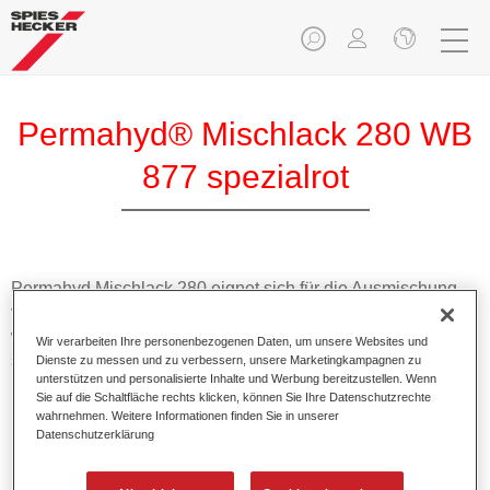
Permahyd® Mischlack 280 WB
877 spezialrot
Permahyd Mischlack 280 eignet sich für die Ausmischung
von Permahyd Perlmutt Basislack 285, einem hochwertigen
wasserverdünnbaren Basislacksystem. Es basiert auf einer
Wir verarbeiten Ihre personenbezogenen Daten, um unsere Websites und
speziellen PU-Dispersionstechnologie für Uni- und
Dienste zu messen und zu verbessern, unsere Marketingkampagnen zu
unterstützen und personalisierte Inhalte und Werbung bereitzustellen. Wenn
Effektlackierungen.
Sie auf die Schaltfläche rechts klicken, können Sie Ihre Datenschutzrechte
wahrnehmen. Weitere Informationen finden Sie in unserer
Datenschutzerklärung
Produktmerkmale
Ermöglicht eine einfache und schnelle Verarbeitung in
1,5 Spritzgängen.