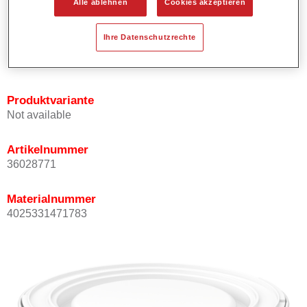
Alle ablehnen
Cookies akzeptieren
Bietet ein gutes Standvermögen.
Verfügt über ein hohes Deckvermögen.
Ihre Datenschutzrechte
Besitzt eine hohe Farbtongenauigkeit.
Kann mit Permasolid HS Klarlack überlackiert werden.
Produktvariante
Not available
Artikelnummer
36028771
Materialnummer
4025331471783