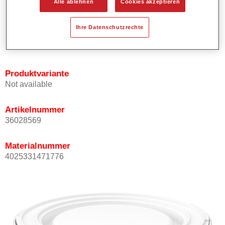
Alle ablehnen
Cookies akzeptieren
Bietet ein gutes Standvermögen.
Verfügt über ein hohes Deckvermögen.
Ihre Datenschutzrechte
Besitzt eine hohe Farbtongenauigkeit.
Kann mit Permasolid HS Klarlack überlackiert werden.
Produktvariante
Not available
Artikelnummer
36028569
Materialnummer
4025331471776