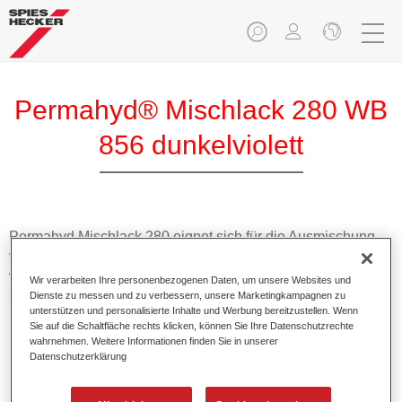
Permahyd® Mischlack 280 WB
856 dunkelviolett
Permahyd Mischlack 280 eignet sich für die Ausmischung
von Permahyd Perlmutt Basislack 285, einem hochwertigen
wasserverdünnbaren Basislacksystem. Es basiert auf einer
Wir verarbeiten Ihre personenbezogenen Daten, um unsere Websites und
speziellen PU-Dispersionstechnologie für Uni- und
Dienste zu messen und zu verbessern, unsere Marketingkampagnen zu
unterstützen und personalisierte Inhalte und Werbung bereitzustellen. Wenn
Effektlackierungen.
Sie auf die Schaltfläche rechts klicken, können Sie Ihre Datenschutzrechte
wahrnehmen. Weitere Informationen finden Sie in unserer
Datenschutzerklärung
Produktmerkmale
Ermöglicht eine einfache und schnelle Verarbeitung in
1,5 Spritzgängen.