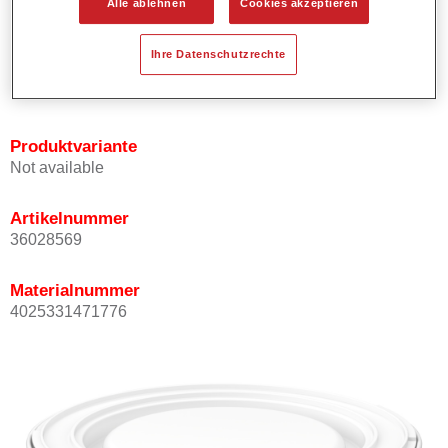
Alle ablehnen
Cookies akzeptieren
Bietet ein gutes Standvermögen.
Verfügt über ein hohes Deckvermögen.
Ihre Datenschutzrechte
Besitzt eine hohe Farbtongenauigkeit.
Kann mit Permasolid HS Klarlack überlackiert werden.
Produktvariante
Not available
Artikelnummer
36028569
Materialnummer
4025331471776