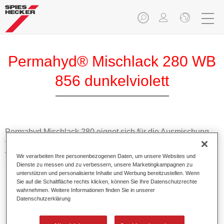
Permahyd® Mischlack 280 WB
856 dunkelviolett
Permahyd Mischlack 280 eignet sich für die Ausmischung
von Permahyd Perlmutt Basislack 285, einem hochwertigen
wasserverdünnbaren Basislacksystem. Es basiert auf einer
Wir verarbeiten Ihre personenbezogenen Daten, um unsere Websites und
speziellen PU-Dispersionstechnologie für Uni- und
Dienste zu messen und zu verbessern, unsere Marketingkampagnen zu
unterstützen und personalisierte Inhalte und Werbung bereitzustellen. Wenn
Effektlackierungen.
Sie auf die Schaltfläche rechts klicken, können Sie Ihre Datenschutzrechte
wahrnehmen. Weitere Informationen finden Sie in unserer
Datenschutzerklärung
Produktmerkmale
Ermöglicht eine einfache und schnelle Verarbeitung in
1,5 Spritzgängen.