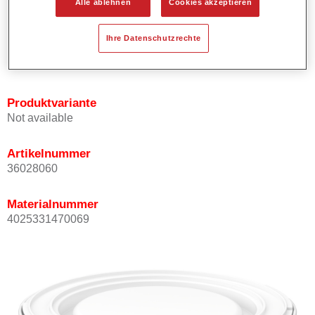
Alle ablehnen
Cookies akzeptieren
Bietet ein gutes Standvermögen.
Verfügt über ein hohes Deckvermögen.
Ihre Datenschutzrechte
Besitzt eine hohe Farbtongenauigkeit.
Kann mit Permasolid HS Klarlack überlackiert werden.
Produktvariante
Not available
Artikelnummer
36028060
Materialnummer
4025331470069