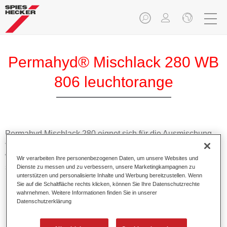
Permahyd® Mischlack 280 WB
806 leuchtorange
Permahyd Mischlack 280 eignet sich für die Ausmischung
von Permahyd Perlmutt Basislack 285, einem hochwertigen
wasserverdünnbaren Basislacksystem. Es basiert auf einer
Wir verarbeiten Ihre personenbezogenen Daten, um unsere Websites und
speziellen PU-Dispersionstechnologie für Uni- und
Dienste zu messen und zu verbessern, unsere Marketingkampagnen zu
unterstützen und personalisierte Inhalte und Werbung bereitzustellen. Wenn
Effektlackierungen.
Sie auf die Schaltfläche rechts klicken, können Sie Ihre Datenschutzrechte
wahrnehmen. Weitere Informationen finden Sie in unserer
Datenschutzerklärung
Produktmerkmale
Ermöglicht eine einfache und schnelle Verarbeitung in
1,5 Spritzgängen.