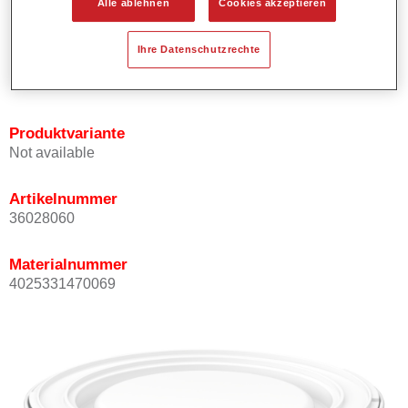
Alle ablehnen
Cookies akzeptieren
Bietet ein gutes Standvermögen.
Verfügt über ein hohes Deckvermögen.
Ihre Datenschutzrechte
Besitzt eine hohe Farbtongenauigkeit.
Kann mit Permasolid HS Klarlack überlackiert werden.
Produktvariante
Not available
Artikelnummer
36028060
Materialnummer
4025331470069