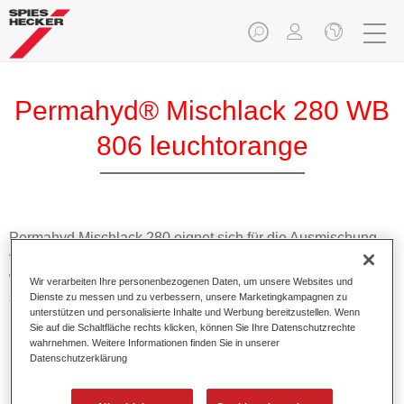
Permahyd® Mischlack 280 WB
806 leuchtorange
Permahyd Mischlack 280 eignet sich für die Ausmischung
von Permahyd Perlmutt Basislack 285, einem hochwertigen
wasserverdünnbaren Basislacksystem. Es basiert auf einer
Wir verarbeiten Ihre personenbezogenen Daten, um unsere Websites und
speziellen PU-Dispersionstechnologie für Uni- und
Dienste zu messen und zu verbessern, unsere Marketingkampagnen zu
unterstützen und personalisierte Inhalte und Werbung bereitzustellen. Wenn
Effektlackierungen.
Sie auf die Schaltfläche rechts klicken, können Sie Ihre Datenschutzrechte
wahrnehmen. Weitere Informationen finden Sie in unserer
Datenschutzerklärung
Produktmerkmale
Ermöglicht eine einfache und schnelle Verarbeitung in
1,5 Spritzgängen.