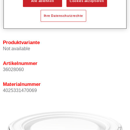
Alle ablehnen
Cookies akzeptieren
Bietet ein gutes Standvermögen.
Verfügt über ein hohes Deckvermögen.
Ihre Datenschutzrechte
Besitzt eine hohe Farbtongenauigkeit.
Kann mit Permasolid HS Klarlack überlackiert werden.
Produktvariante
Not available
Artikelnummer
36028060
Materialnummer
4025331470069