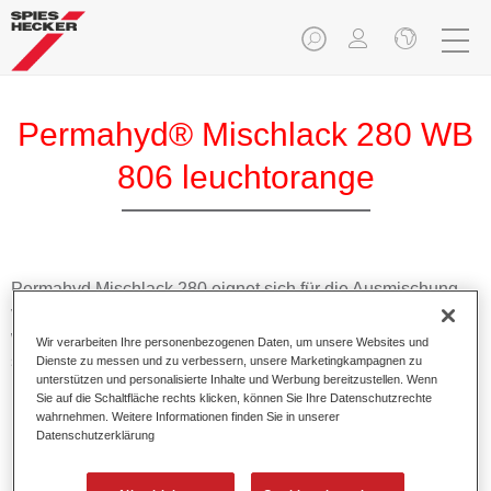
Permahyd® Mischlack 280 WB
806 leuchtorange
Permahyd Mischlack 280 eignet sich für die Ausmischung
von Permahyd Perlmutt Basislack 285, einem hochwertigen
wasserverdünnbaren Basislacksystem. Es basiert auf einer
Wir verarbeiten Ihre personenbezogenen Daten, um unsere Websites und
speziellen PU-Dispersionstechnologie für Uni- und
Dienste zu messen und zu verbessern, unsere Marketingkampagnen zu
unterstützen und personalisierte Inhalte und Werbung bereitzustellen. Wenn
Effektlackierungen.
Sie auf die Schaltfläche rechts klicken, können Sie Ihre Datenschutzrechte
wahrnehmen. Weitere Informationen finden Sie in unserer
Datenschutzerklärung
Produktmerkmale
Ermöglicht eine einfache und schnelle Verarbeitung in
1,5 Spritzgängen.