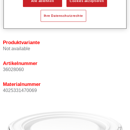
Alle ablehnen
Cookies akzeptieren
Bietet ein gutes Standvermögen.
Verfügt über ein hohes Deckvermögen.
Ihre Datenschutzrechte
Besitzt eine hohe Farbtongenauigkeit.
Kann mit Permasolid HS Klarlack überlackiert werden.
Produktvariante
Not available
Artikelnummer
36028060
Materialnummer
4025331470069