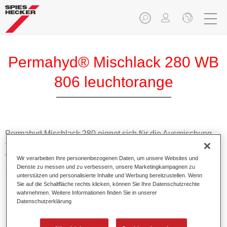
Permahyd® Mischlack 280 WB
806 leuchtorange
Permahyd Mischlack 280 eignet sich für die Ausmischung
von Permahyd Perlmutt Basislack 285, einem hochwertigen
wasserverdünnbaren Basislacksystem. Es basiert auf einer
Wir verarbeiten Ihre personenbezogenen Daten, um unsere Websites und
speziellen PU-Dispersionstechnologie für Uni- und
Dienste zu messen und zu verbessern, unsere Marketingkampagnen zu
unterstützen und personalisierte Inhalte und Werbung bereitzustellen. Wenn
Effektlackierungen.
Sie auf die Schaltfläche rechts klicken, können Sie Ihre Datenschutzrechte
wahrnehmen. Weitere Informationen finden Sie in unserer
Datenschutzerklärung
Produktmerkmale
Ermöglicht eine einfache und schnelle Verarbeitung in
1,5 Spritzgängen.